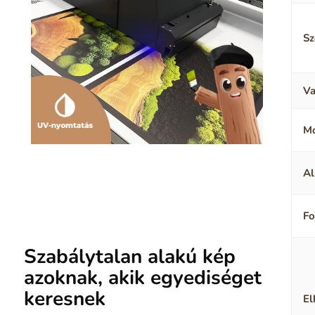
Sz
Va
M
Al
F
Szabálytalan alakú kép
azoknak, akik egyediséget
keresnek
El