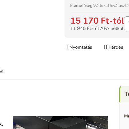
Elérhetőség:
Változat kiválaszt
15 170 Ft
-tól
11 945 Ft
-tól ÁFA nélkül
Egységár:
Nyomtatás
Kérdés
és
Ma
k,