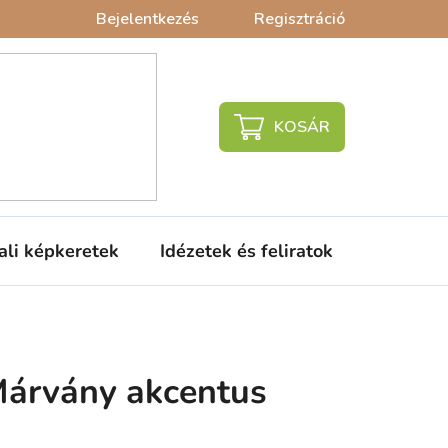
Bejelentkezés
Regisztráció
KOSÁR
ali képkeretek
Idézetek és feliratok
Babaágy
árvány akcentus