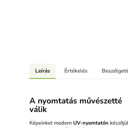
Leírás
Értékelés
Beszélget
A nyomtatás művészetté
válik
Képeinket modern
UV-nyomtatón
készítjü