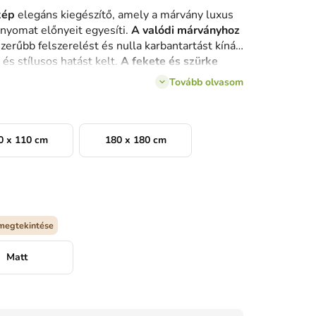
kép
elegáns kiegészítő, amely a márvány luxus
yomat előnyeit egyesíti.
A valódi márványhoz
erűbb felszerelést és nulla karbantartást kínál,
s stílusos hatást kelt.
A fekete és szürke
el
kontrasztos, modern hatást hoznak létre,
Tovább olvasom
e kelti.
Engedd be az elegancia érintését és a
0 x 110 cm
180 x 180 cm
megtekintése
Matt