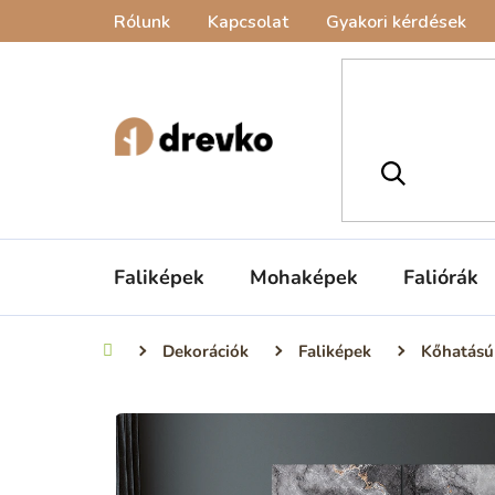
Ugrás
Rólunk
Kapcsolat
Gyakori kérdések
a
fő
tartalomhoz
Faliképek
Mohaképek
Faliórák
Dekorációk
Faliképek
Kőhatású 
Kezdőlap