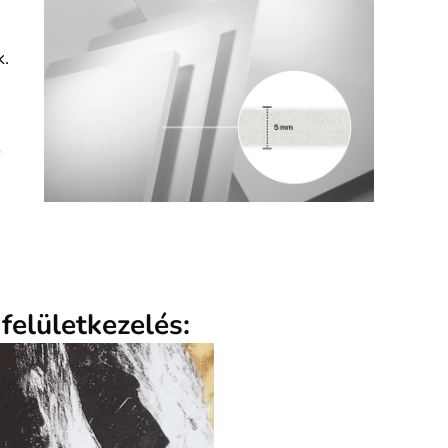
k.
ó
felületkezelés: