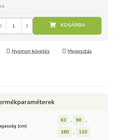
ása
Nyomon követés
Megosztás
63
,
90
,
gasság (cm)
180
,
110