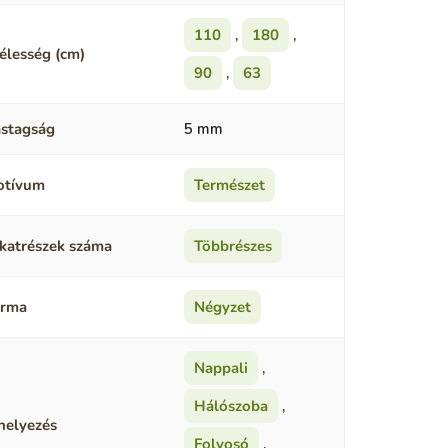
110
,
180
,
élesség (cm)
90
,
63
stagság
5 mm
otívum
Természet
katrészek száma
Többrészes
orma
Négyzet
Nappali
,
Hálószoba
,
helyezés
Folyosó
,