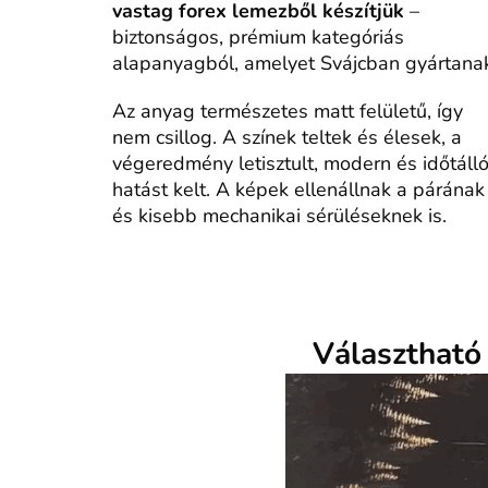
vastag forex lemezből készítjük
–
biztonságos, prémium kategóriás
alapanyagból, amelyet Svájcban gyártana
Az anyag természetes matt felületű, így
nem csillog. A színek teltek és élesek, a
végeredmény letisztult, modern és időtáll
hatást kelt. A képek ellenállnak a párának
és kisebb mechanikai sérüléseknek is.
Választható 