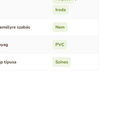
Iroda
emélyre szabás
Nem
nyag
PVC
p típusa
Színes