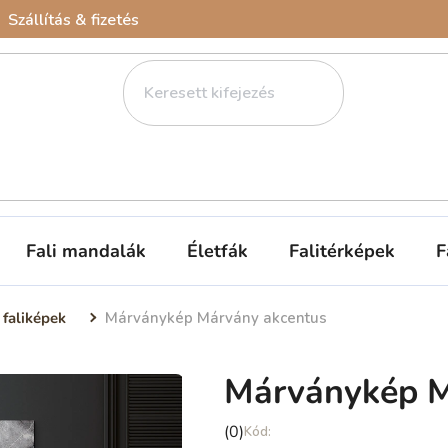
Szállítás & fizetés
Fali mandalák
Életfák
Falitérképek
F
faliképek
Márványkép Márvány akcentus
Márványkép M
A
(0)