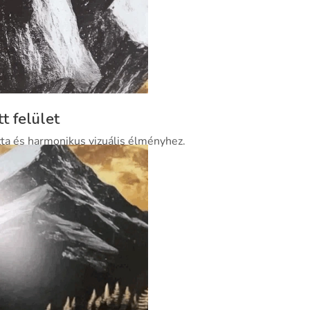
tt felület
ta és harmonikus vizuális élményhez.