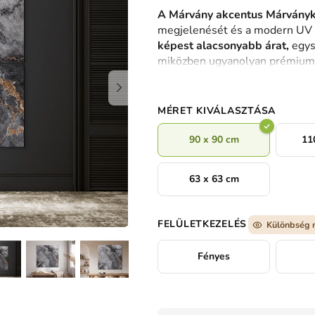
termék
A Márvány akcentus Márvány
átlagos
megjelenését és a modern UV n
értékelése
képest alacsonyabb árat,
egysz
5-
miközben ugyanolyan prémium é
ből
tónusok homokszín részletekk
0,0
amely bármelyik enteriőrt életr
csillag.
tartós szépséget.
MÉRET KIVÁLASZTÁSA
90 x 90 cm
11
63 x 63 cm
FELÜLETKEZELÉS
Különbség 
Fényes