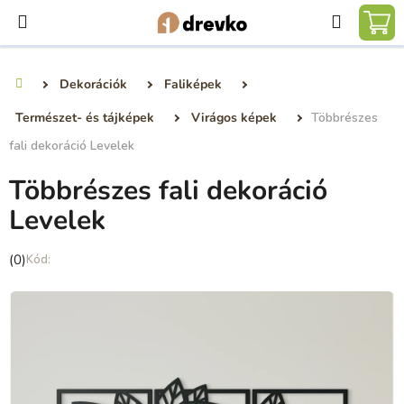
Ugrás
Keresé
a
KO
fő
tartalomhoz
Dekorációk
Faliképek
Kezdőlap
Természet- és tájképek
Virágos képek
Többrészes
fali dekoráció Levelek
Többrészes fali dekoráció
Levelek
A
(0)
termék
átlagos
értékelése
5-
ből
0,0
csillag.