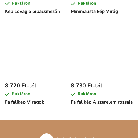
Raktáron
Raktáron
Kép Lovag a pipacsmezőn
Minimalista kép Virág
8 720 Ft-tól
8 730 Ft-tól
Raktáron
Raktáron
Fa falikép Virágok
Fa falikép A szerelem rózsája
L
á