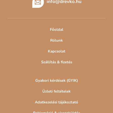
b
info
@
drevko.hu
l
é
c
Főoldal
Rólunk
Kapcsolat
Szállítás & fizetés
Gyakori kérdések (GYIK)
Üzleti feltételek
Adatkezelési tájékoztató
Reklamáció & visszaküldés