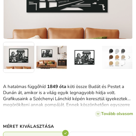
A hatalmas függőhíd
1849 óta
köti össze Budát és Pestet a
Dunán át, amikor is a világ egyik legnagyobb hídja volt.
Grafikusaink a Széchenyi Lánchíd képén keresztül igyekeztek
megörökíteni annak pompáját. Ennek köszönhetően egyszerre
viheti haza a történelem és a művészet darabját, 3 különböző
Tovább olvasom
színben és 8 méretben.
MÉRET KIVÁLASZTÁSA