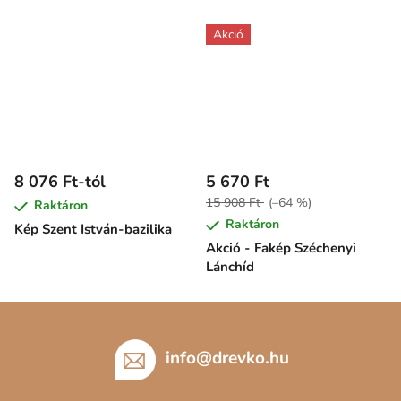
Akció
8 076 Ft-tól
5 670 Ft
15 908 Ft
(–64 %)
Raktáron
Raktáron
Kép Szent István-bazilika
Akció - Fakép Széchenyi
Lánchíd
L
á
b
info
@
drevko.hu
l