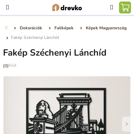
Ugrás
Keresé
a
KO
fő
tartalomhoz
Dekorációk
Faliképek
Képek Magyarország
Kezdőlap
Fakép Széchenyi Lánchíd
Fakép Széchenyi Lánchíd
A
(0)
termék
átlagos
értékelése
5-
ből
0,0
csillag.