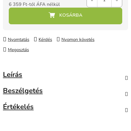
6 359 Ft
-tól ÁFA nélkül
Egységár:
Nyomtatás
Kérdés
Nyomon követés
Megosztás
Leírás
Beszélgetés
Értékelés