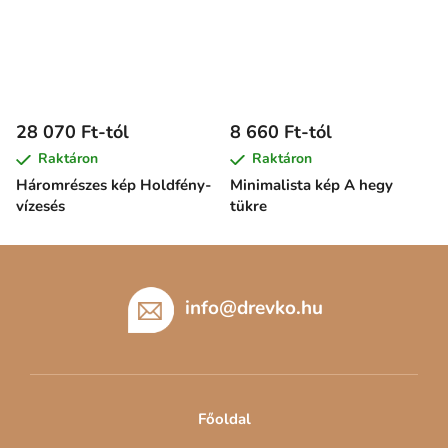
28 070 Ft-tól
8 660 Ft-tól
Raktáron
Raktáron
Háromrészes kép Holdfény-
Minimalista kép A hegy
vízesés
tükre
L
á
b
info
@
drevko.hu
l
é
c
Főoldal