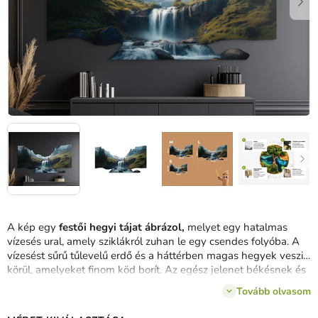
A kép egy
festői hegyi tájat ábrázol,
melyet egy hatalmas
vízesés ural, amely sziklákról zuhan le egy csendes folyóba. A
vízesést sűrű tűlevelű erdő és a háttérben magas hegyek veszik
körül, amelyeket finom köd borít. Az egész jelenet békésnek és
fenségesnek tűnik, kiemelve a
természet erejét és a táj
Tovább olvasom
harmóniáját.