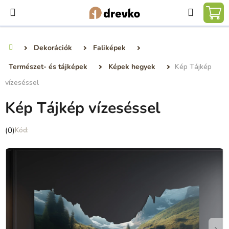
Ugrás
Keresé
a
KO
fő
tartalomhoz
Dekorációk
Faliképek
Kezdőlap
Természet- és tájképek
Képek hegyek
Kép Tájkép
vízeséssel
Kép Tájkép vízeséssel
A
(0)
termék
átlagos
értékelése
5-
ből
0,0
csillag.