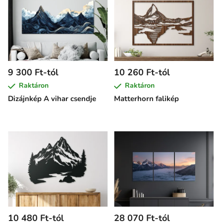
9 300 Ft-tól
10 260 Ft-tól
Raktáron
Raktáron
Dizájnkép A vihar csendje
Matterhorn falikép
10 480 Ft-tól
28 070 Ft-tól