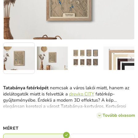
Tatabánya fatérképét
nemcsak a város lakói miatt, hanem az
idelátogatók miatt is felvettük a
drevko CITY
fatérkép-
gyűjteményébe. Érdekli a modern 3D effektus? A kép
elegánsan keretezi a várost Tatabánya-kertváros, Kertvárosi
lakótelep, Újváros, Dózsakert, Bánhidai lakótelep, Tatabánya-
Tovább olvasom
óváros, Sárberek, Bánhida, centrum, Alsógalla, Erőmű-lakótelep,
Gál István lakótelep és Ságvári lakótelep felől. A Kacsás-tó és
MÉRET
az Erőmű-tó kék színnel van jelölve. Tatabánya festmény
2
méretben és különböző színű kerettel
és hátterekkel kapható.