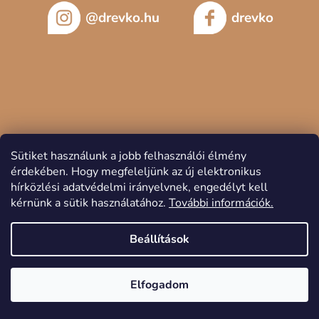
@drevko.hu
drevko
Sütiket használunk a jobb felhasználói élmény
érdekében.
Hogy megfeleljünk az új elektronikus
hírközlési adatvédelmi irányelvnek, engedélyt kell
kérnünk a sütik használatához.
További információk.
Copyright 2026
DREVKO
. Minden jog fenntartva.
Beállítások
Elfogadom
Shoptet készítette