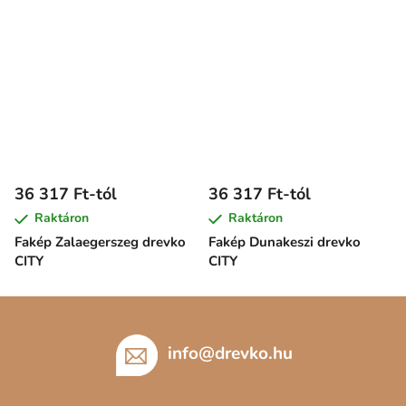
36 317 Ft-tól
36 317 Ft-tól
Raktáron
Raktáron
Fakép Zalaegerszeg drevko
Fakép Dunakeszi drevko
CITY
CITY
L
á
b
info
@
drevko.hu
l
é