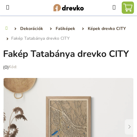
Ugrás
Keresé
a
KO
fő
tartalomhoz
Dekorációk
Faliképek
Képek drevko CITY
Kezdőlap
Fakép Tatabánya drevko CITY
Fakép Tatabánya drevko CITY
A
(0)
termék
átlagos
értékelése
5-
ből
0,0
csillag.