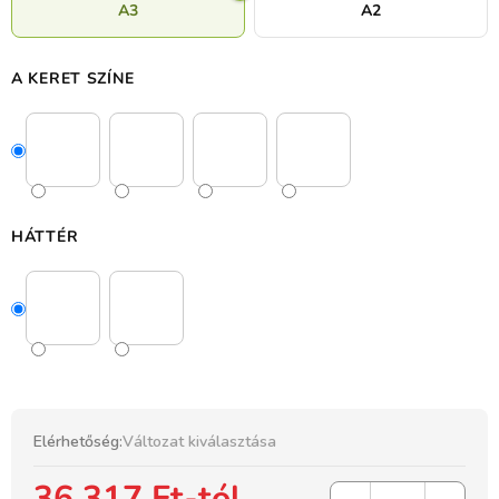
A3
A2
A KERET SZÍNE
HÁTTÉR
Elérhetőség:
Változat kiválasztása
36 317 Ft
-tól