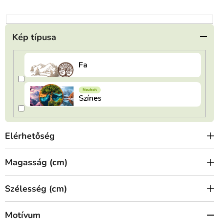
n
d
e
Kép típusa
z
é
s
e
Elérhetőség
Magasság (cm)
Szélesség (cm)
Motívum