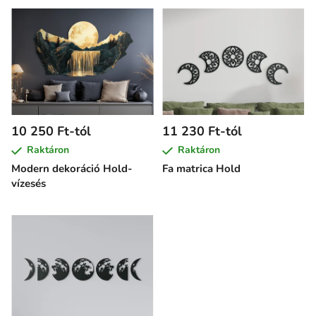
T
e
r
m
é
k
e
10 250 Ft-tól
11 230 Ft-tól
k
Raktáron
Raktáron
l
Modern dekoráció Hold-
Fa matrica Hold
i
vízesés
s
t
á
j
a