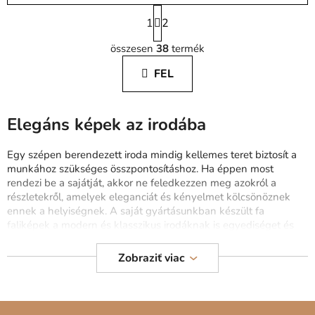
L
1
a
2
L
p
összesen
38
termék
o
i
z
s
FEL
á
t
s
a
i
Elegáns képek az irodába
r
á
Egy szépen berendezett iroda mindig kellemes teret biztosít a
n
munkához szükséges összpontosításhoz. Ha éppen most
y
rendezi be a sajátját, akkor ne feledkezzen meg azokról a
í
részletekről, amelyek eleganciát és kényelmet kölcsönöznek
t
ennek a helyiségnek. A saját gyártásunkban készült fa
á
faliképek a modern és klasszikus irodáknak is egyediséget és
s
modern megjelenést biztosítanak.
e
Zobraziť viac
l
Egy természetes anyagokból készült falikép az egész belteret
e
barátságosabbá varázsolja. Minden általunk kínált fából készült
képet a drevko.hu-nák gyártunk. Garantáljuk a
gyors gyártást,
m
L
a biztonságos kiszállítást
és azt, hogy örömét leli majd a