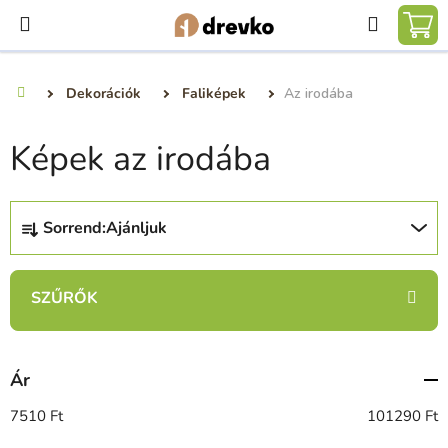
Ugrás
Keresé
a
KO
fő
tartalomhoz
Dekorációk
Faliképek
Az irodába
Kezdőlap
Képek az irodába
T
Sorrend:
Ajánljuk
e
r
m
é
k
e
Ár
k
r
7510
Ft
101290
Ft
e