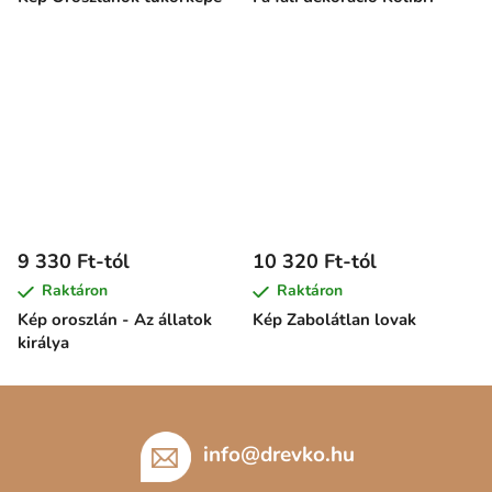
9 330 Ft-tól
10 320 Ft-tól
Raktáron
Raktáron
Kép oroszlán - Az állatok
Kép Zabolátlan lovak
királya
L
á
b
info
@
drevko.hu
l