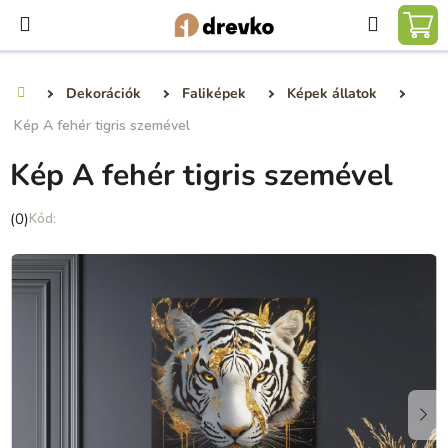
Ugrás
Keresé
a
KO
fő
tartalomhoz
Dekorációk
Faliképek
Képek állatok
Kezdőlap
Kép A fehér tigris szemével
Kép A fehér tigris szemével
A
(0)
termék
átlagos
értékelése
5-
ből
0,0
csillag.