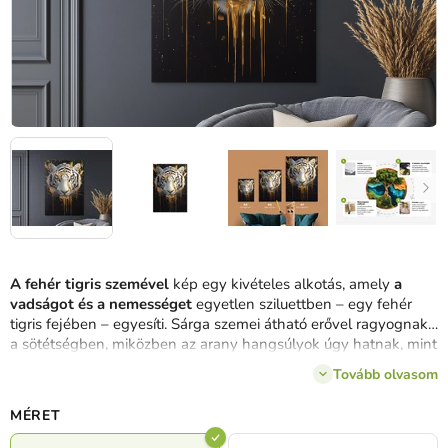
A fehér tigris szemével
kép egy kivételes alkotás, amely
a
vadságot és a nemességet
egyetlen sziluettben – egy fehér
tigris fejében – egyesíti. Sárga szemei átható erővel ragyognak
a sötétségben, miközben az arany hangsúlyok úgy hatnak, mint
a bundáján végigfolyó és a fekete háttérbe olvadó folyékony
Tovább olvasom
fém. A fehér szőrzet, a fekete csíkok és a fémes részletek
kontrasztja
a luxus, a hatalom és a mozgásban lévő,
MÉRET
megállított érzelmek
benyomását kelti. A kép ideális
fókuszpont egy olyan enteriőr számára, amely kivételes vizuális