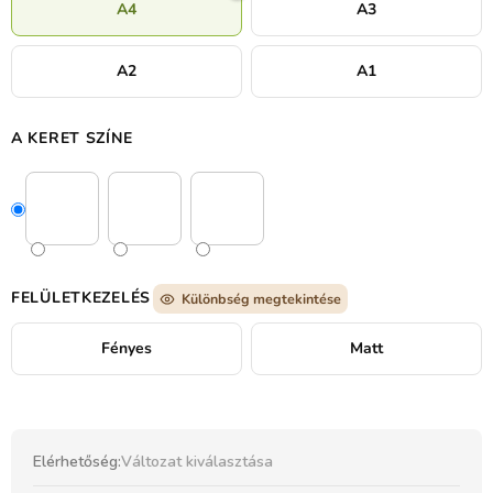
A4
A3
élményt keres.
A2
A1
A KERET SZÍNE
FELÜLETKEZELÉS
Különbség megtekintése
Fényes
Matt
Elérhetőség:
Változat kiválasztása