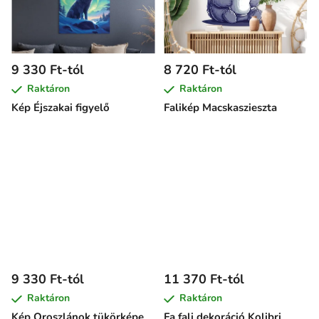
9 330 Ft-tól
8 720 Ft-tól
Raktáron
Raktáron
Kép Éjszakai figyelő
Falikép Macskaszieszta
9 330 Ft-tól
11 370 Ft-tól
Raktáron
Raktáron
Kép Oroszlánok tükörképe
Fa fali dekoráció Kolibri