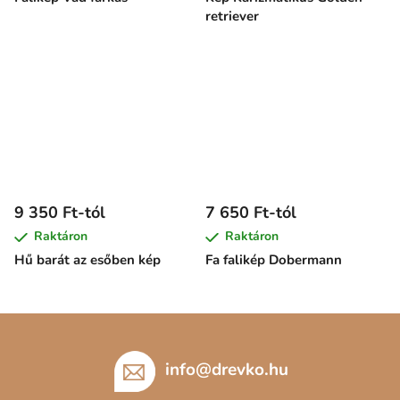
retriever
9 350 Ft-tól
7 650 Ft-tól
Raktáron
Raktáron
Hű barát az esőben kép
Fa falikép Dobermann
L
á
b
info
@
drevko.hu
l