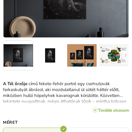
A Tél őrzője
című fekete-fehér portré egy csehszlovák
farkaskutyát ábrázol, aki mozdulatlanul ül sötét háttér előtt,
miközben hulló hópelyhek kavarognak körülötte.
Közvetlen
tekintete nyugodtnak, mégis áthatónak tűnik – mintha bölcsen
és tisztelettel szemlélné a világot.
A szőrzet és az arckifejezés
Tovább olvasom
részletei fokozzák a realizmust, míg a sötét háttérrel és a puha
hóval való kontrasztos mélységet és csendes erőt kölcsönöz a
MÉRET
képnek.