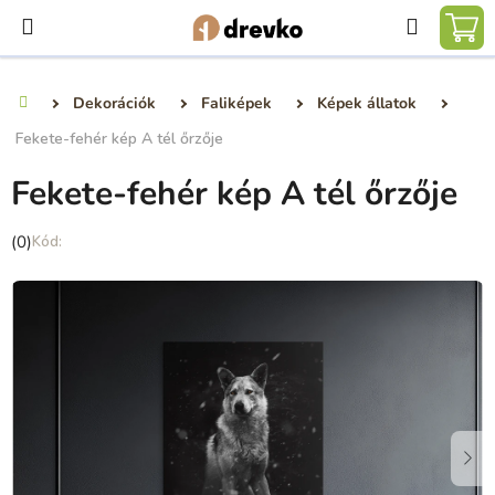
Ugrás
Keresé
a
KO
fő
tartalomhoz
Dekorációk
Faliképek
Képek állatok
Kezdőlap
Fekete-fehér kép A tél őrzője
Fekete-fehér kép A tél őrzője
A
(0)
termék
átlagos
értékelése
5-
ből
0,0
csillag.