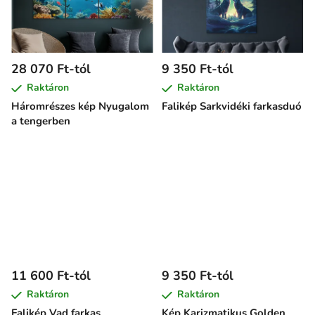
28 070 Ft-tól
9 350 Ft-tól
Raktáron
Raktáron
Háromrészes kép Nyugalom
Falikép Sarkvidéki farkasduó
a tengerben
11 600 Ft-tól
9 350 Ft-tól
Raktáron
Raktáron
Falikép Vad farkas
Kép Karizmatikus Golden