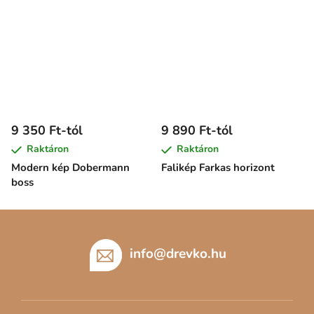
9 350 Ft-tól
9 890 Ft-tól
Raktáron
Raktáron
Modern kép Dobermann
Falikép Farkas horizont
boss
L
á
b
info
@
drevko.hu
l
é
c