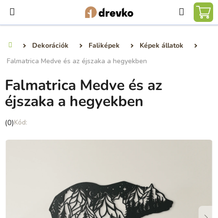
Ugrás
Keresé
a
KO
fő
tartalomhoz
Dekorációk
Faliképek
Képek állatok
Kezdőlap
Falmatrica Medve és az éjszaka a hegyekben
Falmatrica Medve és az
éjszaka a hegyekben
A
(0)
termék
átlagos
értékelése
5-
ből
0,0
csillag.