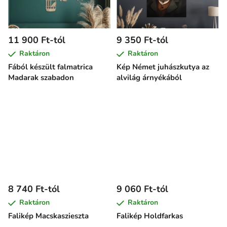
11 900 Ft-tól
9 350 Ft-tól
Raktáron
Raktáron
Fából készült falmatrica
Kép Német juhászkutya az
Madarak szabadon
alvilág árnyékából
8 740 Ft-tól
9 060 Ft-tól
Raktáron
Raktáron
Falikép Macskaszieszta
Falikép Holdfarkas