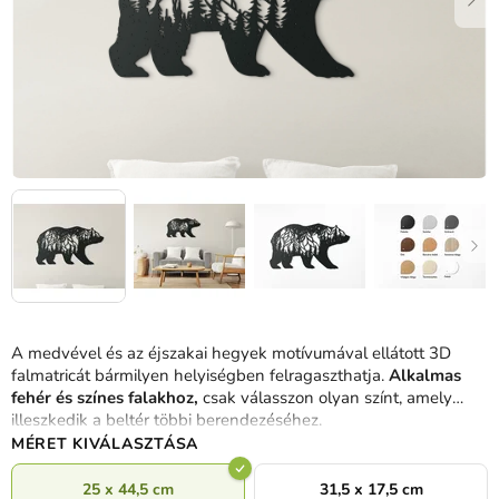
A medvével és az éjszakai hegyek motívumával ellátott 3D
falmatricát bármilyen helyiségben felragaszthatja.
Alkalmas
fehér és színes falakhoz,
csak válasszon olyan színt, amely
illeszkedik a beltér többi berendezéséhez.
MÉRET KIVÁLASZTÁSA
25 x 44,5 cm
31,5 x 17,5 cm