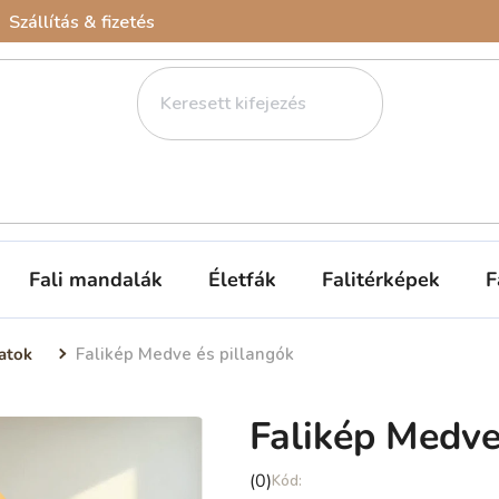
Szállítás & fizetés
Fali mandalák
Életfák
Falitérképek
F
atok
Falikép Medve és pillangók
Falikép Medve
A
(0)