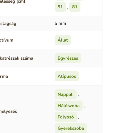
élesség (cm)
51
,
81
stagság
5 mm
otívum
Állat
katrészek száma
Egyrészes
orma
Atípusos
Nappali
,
Hálószoba
,
helyezés
Folyosó
,
Gyerekszoba