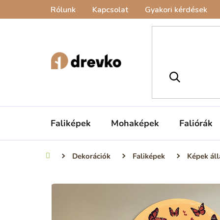
Ugrás
Rólunk
Kapcsolat
Gyakori kérdések
a
fő
tartalomhoz
Faliképek
Mohaképek
Faliórák
Dekorációk
Faliképek
Képek áll
Kezdőlap