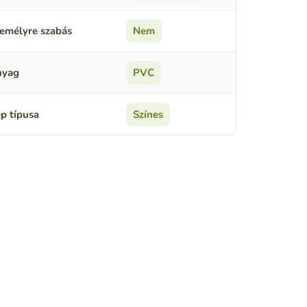
emélyre szabás
Nem
nyag
PVC
p típusa
Színes