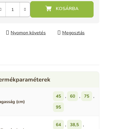
Nyomon követés
Megosztás
45
,
60
,
75
,
gasság (cm)
95
64
,
38,5
,