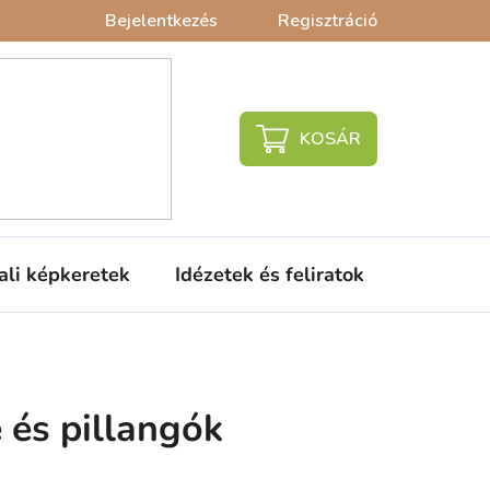
Bejelentkezés
Regisztráció
KOSÁR
ali képkeretek
Idézetek és feliratok
Babaágy
 és pillangók