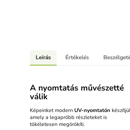
Leírás
Értékelés
Beszélget
A nyomtatás művészetté
válik
Képeinket modern
UV-nyomtatón
készítjü
amely a legapróbb részleteket is
tökéletesen megörökíti.