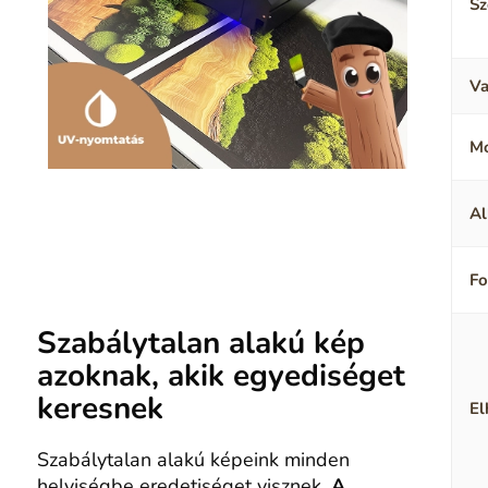
Sz
Va
M
Al
F
Szabálytalan alakú kép
azoknak, akik egyediséget
keresnek
El
Szabálytalan alakú képeink minden
helyiségbe eredetiséget visznek.
A