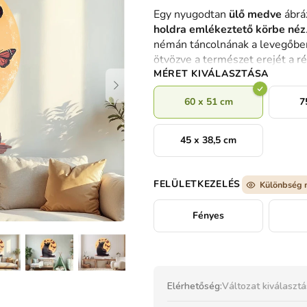
termék
Egy nyugodtan
ülő medve
ábrá
átlagos
holdra emlékeztető körbe néz
értékelése
némán táncolnának a levegőben
5-
ötvözve a természet erejét a r
ből
MÉRET KIVÁLASZTÁSA
0,0
csillag.
60 x 51 cm
7
45 x 38,5 cm
FELÜLETKEZELÉS
Különbség 
Fényes
Elérhetőség:
Változat kiválaszt