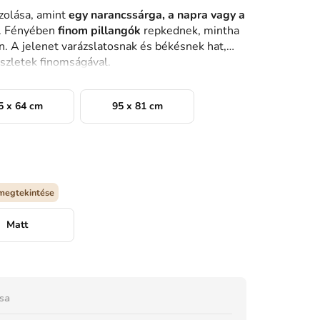
zolása, amint
egy narancssárga, a napra vagy a
. Fényében
finom pillangók
repkednek, mintha
. A jelenet varázslatosnak és békésnek hat,
észletek finomságával.
5 x 64 cm
95 x 81 cm
megtekintése
Matt
ása