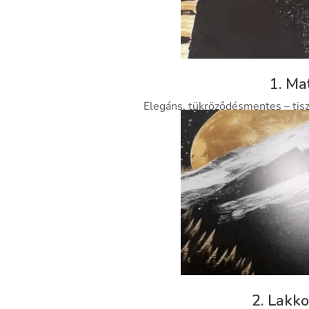
1. Ma
Elegáns, tükröződésmentes – tisz
2. Lakko