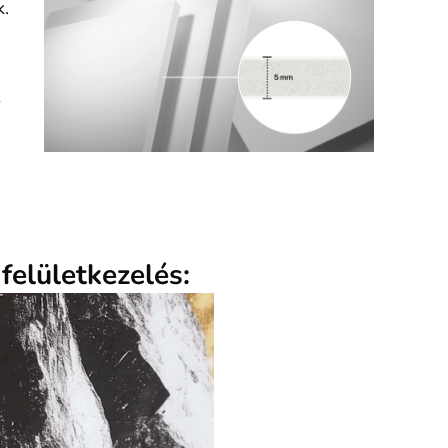
k.
ó
felületkezelés: