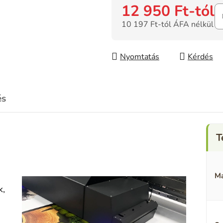
12 950 Ft
-tól
10 197 Ft
-tól ÁFA nélkül
Egységár:
Nyomtatás
Kérdés
és
Ma
k,