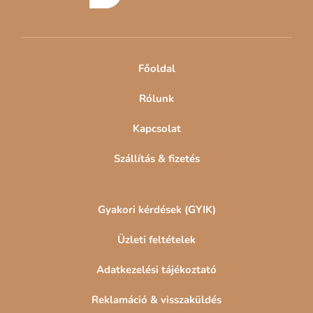
l
é
c
Főoldal
Rólunk
Kapcsolat
Szállítás & fizetés
Gyakori kérdések (GYIK)
Üzleti feltételek
Adatkezelési tájékoztató
Reklamáció & visszaküldés