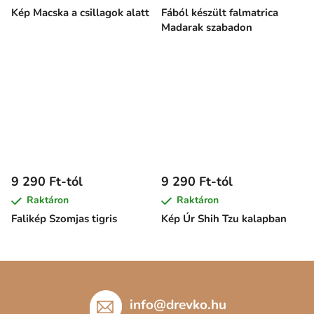
Kép Macska a csillagok alatt
Fából készült falmatrica
Madarak szabadon
9 290 Ft-tól
9 290 Ft-tól
Raktáron
Raktáron
Falikép Szomjas tigris
Kép Úr Shih Tzu kalapban
L
á
b
info
@
drevko.hu