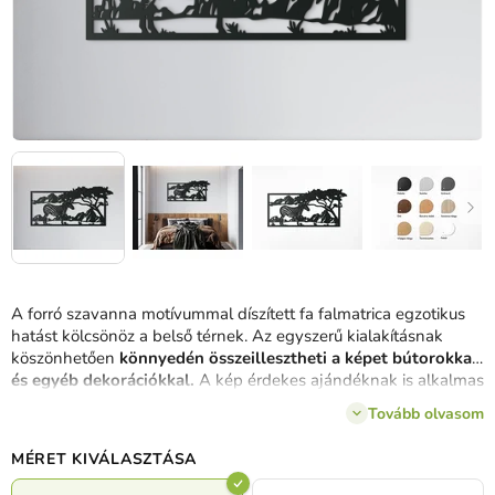
A forró szavanna motívummal díszített fa falmatrica egzotikus
hatást kölcsönöz a belső térnek. Az egyszerű kialakításnak
köszönhetően
könnyedén összeillesztheti a képet bútorokkal
és egyéb dekorációkkal.
A kép érdekes ajándéknak is alkalmas
szeretteinek, barátoknak, ismerősöknek vagy kollégáknak.
Tovább olvasom
MÉRET KIVÁLASZTÁSA