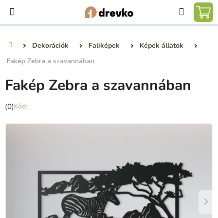
Ugrás
Keresé
a
KO
fő
tartalomhoz
Dekorációk
Faliképek
Képek állatok
Kezdőlap
Fakép Zebra a szavannában
Fakép Zebra a szavannában
A
(0)
termék
átlagos
értékelése
5-
ből
0,0
csillag.