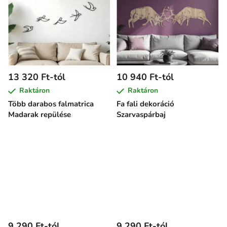
13 320 Ft-tól
10 940 Ft-tól
Raktáron
Raktáron
Több darabos falmatrica
Fa fali dekoráció
Madarak repülése
Szarvaspárbaj
9 290 Ft-tól
9 290 Ft-tól