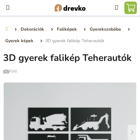
Ugrás
Keresé
a
KO
fő
tartalomhoz
Dekorációk
Faliképek
Gyerekszobába
Kezdőlap
Gyerek képek
3D gyerek falikép Teherautók
3D gyerek falikép Teherautók
A
(0)
termék
átlagos
értékelése
5-
ből
0,0
csillag.