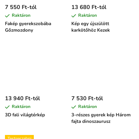
7 550 Ft-tól
13 680 Ft-tól
Raktáron
Raktáron
Fakép gyerekszobába
Kép egy újszülött
Gőzmozdony
karkötőhöz Kezek
13 940 Ft-tól
7 530 Ft-tól
Raktáron
Raktáron
3D fali világtérkép
3-részes gyerek kép Három
fajta dinoszaurusz
Testreszabni