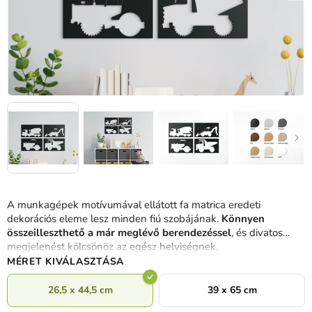
A munkagépek motívumával ellátott fa matrica eredeti
dekorációs eleme lesz minden fiú szobájának.
Könnyen
összeilleszthető a már meglévő berendezéssel
, és divatos
megjelenést kölcsönöz az egész helyiségnek.
MÉRET KIVÁLASZTÁSA
26,5 x 44,5 cm
39 x 65 cm