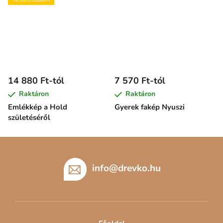
14 880 Ft-tól
7 570 Ft-tól
Raktáron
Raktáron
Emlékkép a Hold
Gyerek fakép Nyuszi
születéséről
L
á
b
info
@
drevko.hu
l
é
c