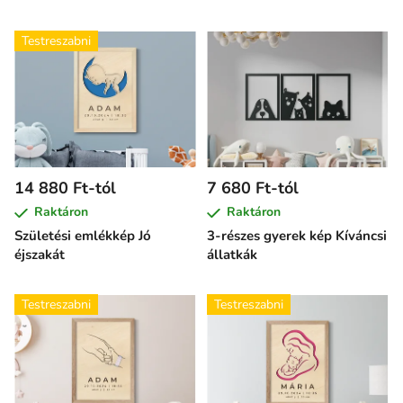
Testreszabni
14 880 Ft-tól
7 680 Ft-tól
Raktáron
Raktáron
Születési emlékkép Jó
3-részes gyerek kép Kíváncsi
éjszakát
állatkák
Testreszabni
Testreszabni