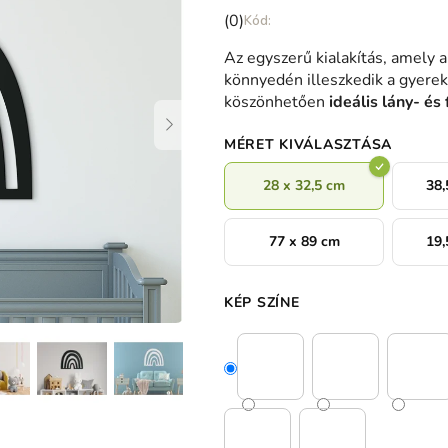
A
(0)
termék
Az egyszerű kialakítás, amely a 
átlagos
könnyedén illeszkedik a gyere
értékelése
köszönhetően
ideális lány- és
5-
ből
MÉRET KIVÁLASZTÁSA
0,0
csillag.
28 x 32,5 cm
38,
77 x 89 cm
19,
KÉP SZÍNE