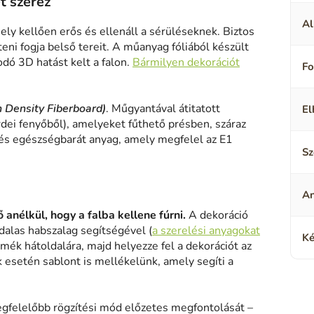
t szerez
Al
ely kellően erős és ellenáll a sérüléseknek. Biztos
eni fogja belső tereit. A műanyag fóliából készült
odó 3D hatást kelt a falon.
Bármilyen dekorációt
F
h Density Fiberboard)
. Műgyantával átitatott
El
rdei fenyőből), amelyeket fűthető présben, száraz
és egészségbarát anyag, amely megfelel az E1
Sz
A
 anélkül, hogy a falba kellene fúrni.
A dekoráció
alas habszalag segítségével (
a szerelési anyagokat
Ké
rmék hátoldalára, majd helyezze fel a dekorációt az
k esetén sablont is mellékelünk, amely segíti a
gfelelőbb rögzítési mód előzetes megfontolását –