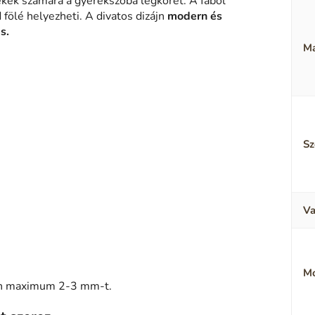
ek számára a gyerekszoba légkörét. A fából
 fölé helyezheti. A divatos dizájn
modern és
s.
Ma
Sz
Va
M
sen maximum 2-3 mm-t.