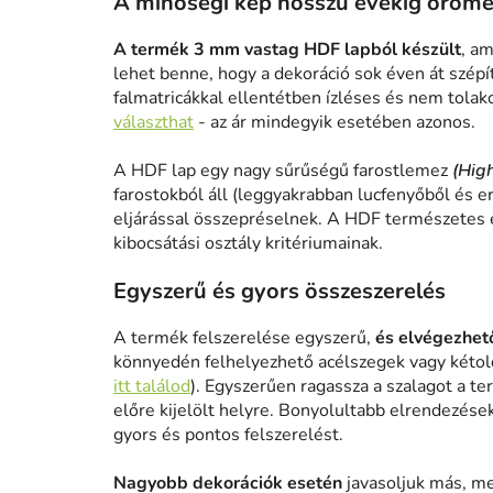
A minőségi kép hosszú évekig öröme
A termék 3 mm vastag HDF lapból készült
, am
lehet benne, hogy a dekoráció sok éven át szépít
falmatricákkal ellentétben ízléses és nem tolak
választhat
- az ár mindegyik esetében azonos.
A HDF lap egy nagy sűrűségű farostlemez
(Hig
farostokból áll (leggyakrabban lucfenyőből és e
eljárással összepréselnek. A HDF természetes 
kibocsátási osztály kritériumainak.
Egyszerű és gyors összeszerelés
A termék felszerelése egyszerű,
és elvégezhető
könnyedén felhelyezhető acélszegek vagy kétold
itt találod
). Egyszerűen ragassza a szalagot a te
előre kijelölt helyre. Bonyolultabb elrendezése
gyors és pontos felszerelést.
Nagyobb dekorációk esetén
javasoljuk más, me