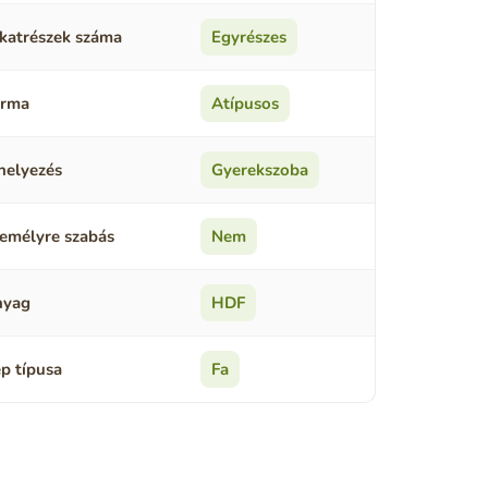
katrészek száma
Egyrészes
orma
Atípusos
helyezés
Gyerekszoba
emélyre szabás
Nem
nyag
HDF
p típusa
Fa