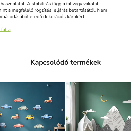
asználatát. A stabilitás függ a fal vagy vakolat
mint a megfelelő rögzítési eljárás betartásától. Nem
hibásodásából eredő dekorációs károkért.
 falra
Kapcsolódó termékek