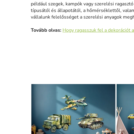
például szegek, kampók vagy szerelési ragasztó h
típusától és állapotától, a hőmérséklettől, vala
vállalunk felelősséget a szerelési anyagok meg
Tovább olvas:
Hogy ragasszuk fel a dekorációt a