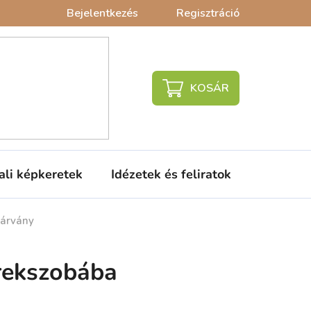
Bejelentkezés
Regisztráció
KOSÁR
ali képkeretek
Idézetek és feliratok
Babaágy
várvány
rekszobába