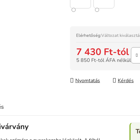
Elérhetőség:
Változat kiválaszt
7 430 Ft
-tól
5 850 Ft
-tól ÁFA nélkül
Egységár:
Nyomtatás
Kérdés
és
ivárvány