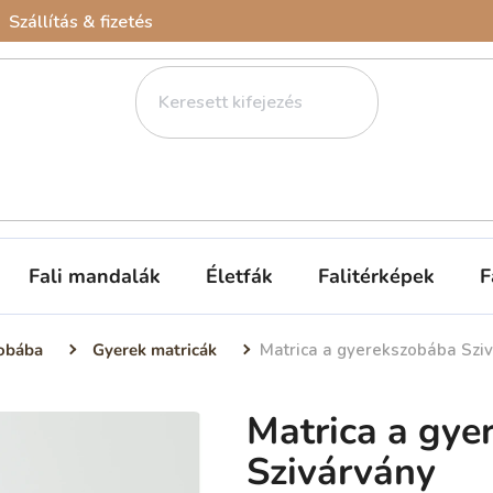
Szállítás & fizetés
Fali mandalák
Életfák
Falitérképek
F
obába
Gyerek matricák
Matrica a gyerekszobába Szi
Matrica a gye
Szivárvány