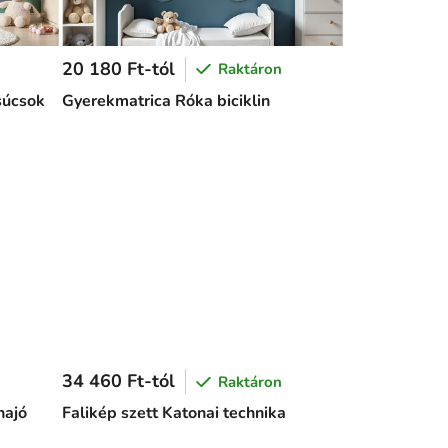
20 180 Ft-tól
Raktáron
súcsok
Gyerekmatrica Róka biciklin
34 460 Ft-tól
Raktáron
hajó
Falikép szett Katonai technika