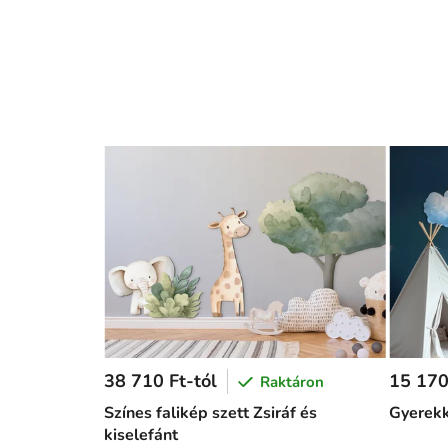
38 710 Ft-tól
15 170
Raktáron
Színes falikép szett Zsiráf és
Gyerekk
kiselefánt