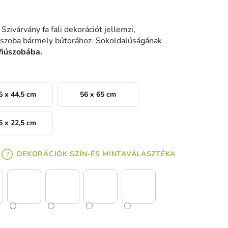
Szivárvány fa fali dekorációt jellemzi,
kszoba bármely bútorához. Sokoldalúságának
 fiúszobába.
5 x 44,5 cm
56 x 65 cm
5 x 22,5 cm
DEKORÁCIÓK SZÍN-ÉS MINTAVÁLASZTÉKA