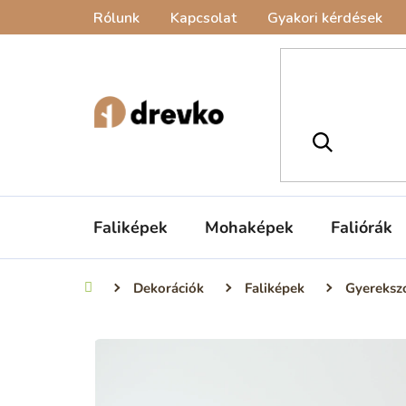
Ugrás
Rólunk
Kapcsolat
Gyakori kérdések
a
fő
tartalomhoz
Faliképek
Mohaképek
Faliórák
Dekorációk
Faliképek
Gyereksz
Kezdőlap