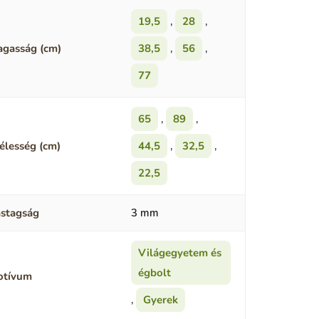
19,5
,
28
,
gasság (cm)
38,5
,
56
,
77
65
,
89
,
élesség (cm)
44,5
,
32,5
,
22,5
stagság
3 mm
Világegyetem és
égbolt
otívum
,
Gyerek