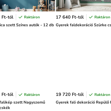
 Ft-tól
17 640 Ft-tól
Raktáron
Raktáron
ica szett Színes autók - 12 db
Gyerek faldekoráció Szürke c
 Ft-tól
19 720 Ft-tól
Raktáron
Raktáron
falikép szett Nagyszemű
Gyerek fali dekoráció Repülő 
cskék