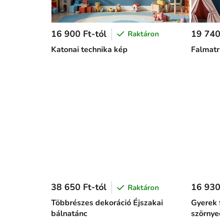
16 900 Ft-tól
19 740
Raktáron
Katonai technika kép
Falmatr
38 650 Ft-tól
16 930
Raktáron
Többrészes dekoráció Éjszakai
Gyerek 
bálnatánc
szörnye