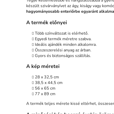
Tegye kellemesebbé és hangulatosabbá a gyerek
készült szivárványívet az ágy, kiságy vagy komód
hagyományosabb enteriőrbe egyaránt alkalma
A termék előnyei
Több színváltozat is elérhető.
Egyedi termék méretre szabva.
Ideális ajándék minden alkalomra.
Összeszerelési anyag az árban.
Gyors és biztonságos szállítás.
A kép méretei
28 x 32,5 cm
38,5 x 44,5 cm
56 x 65 cm
77 x 89 cm
A termék teljes mérete kissé eltérhet, össze