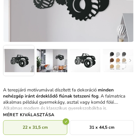
A terepjáró motívumával díszített fa dekoráció
minden
nehézgép iránt érdeklődő fiúnak tetszeni fog
. A falmatrica
alkalmas például gyermekágy, asztal vagy komód fölé.
Alkalmas modern és klasszikus gyerekszobákba is.
MÉRET KIVÁLASZTÁSA
22 x 31,5 cm
31 x 44,5 cm