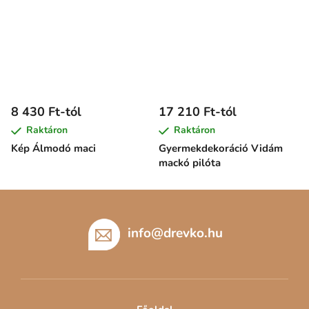
8 430 Ft-tól
17 210 Ft-tól
Raktáron
Raktáron
Kép Álmodó maci
Gyermekdekoráció Vidám
mackó pilóta
L
á
b
info
@
drevko.hu
l
é
c