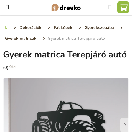
Ugrás
Keresé
a
KO
fő
tartalomhoz
Dekorációk
Faliképek
Gyerekszobába
Kezdőlap
Gyerek matricák
Gyerek matrica Terepjáró autó
Gyerek matrica Terepjáró autó
A
(0)
termék
átlagos
értékelése
5-
ből
0,0
csillag.