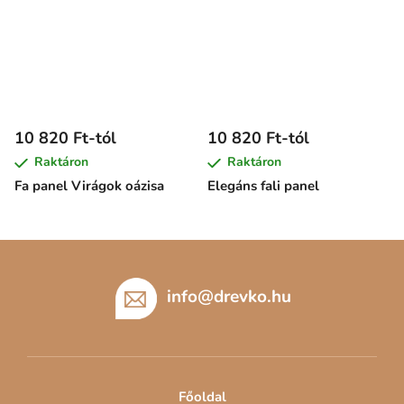
10 820 Ft-tól
10 820 Ft-tól
Raktáron
Raktáron
Fa panel Virágok oázisa
Elegáns fali panel
L
á
b
info
@
drevko.hu
l
é
c
Főoldal