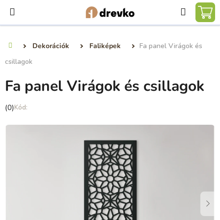
Ugrás
Keresé
a
KO
fő
tartalomhoz
Dekorációk
Faliképek
Fa panel Virágok és
Kezdőlap
csillagok
Fa panel Virágok és csillagok
A
(0)
termék
átlagos
értékelése
5-
ből
0,0
csillag.