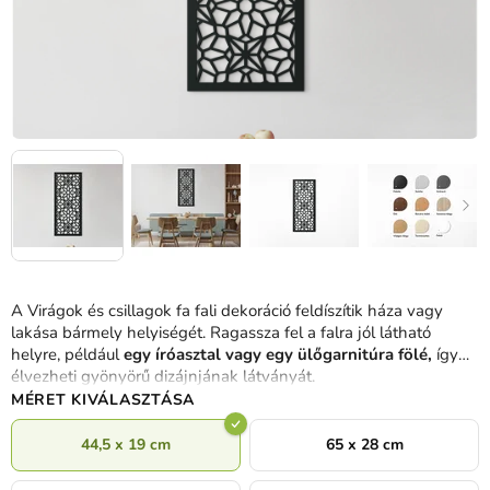
A Virágok és csillagok fa fali dekoráció feldíszítik háza vagy
lakása bármely helyiségét. Ragassza fel a falra jól látható
helyre, például
egy íróasztal vagy egy ülőgarnitúra fölé,
így
élvezheti gyönyörű dizájnjának látványát.
MÉRET KIVÁLASZTÁSA
44,5 x 19 cm
65 x 28 cm