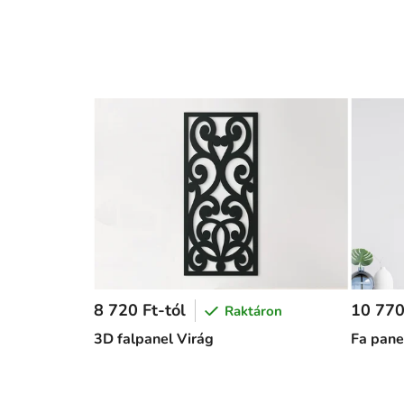
8 720 Ft-tól
10 770
Raktáron
3D falpanel Virág
Fa pane