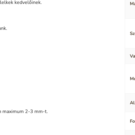
 lelkek kedvelőinek.
Ma
unk.
Sz
Va
M
Al
sen maximum 2-3 mm-t.
F