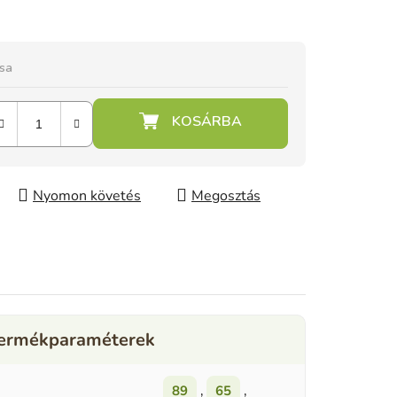
ása
Nyomon követés
Megosztás
89
,
65
,