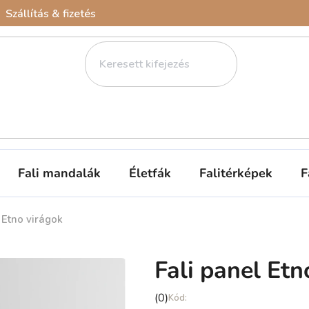
Szállítás & fizetés
Fali mandalák
Életfák
Falitérképek
F
 Etno virágok
Fali panel Etn
A
(0)