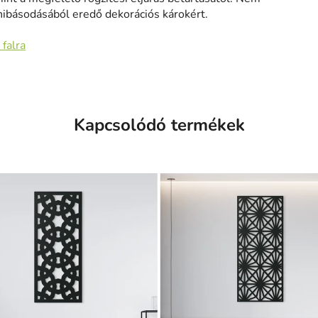
hibásodásából eredő dekorációs károkért.
 falra
Kapcsolódó termékek