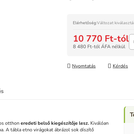
Elérhetőség:
Változat kiválaszt
10 770 Ft
-tól
8 480 Ft
-tól ÁFA nélkül
Egységár:
Nyomtatás
Kérdés
és
tos otthon
eredeti belső kiegészítője lesz.
Kiválóan
. A tábla etno virágokat ábrázol sok díszítő