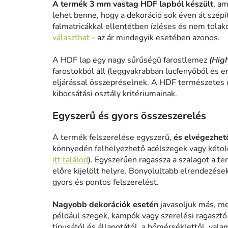
A termék 3 mm vastag HDF lapból készült
, am
lehet benne, hogy a dekoráció sok éven át szépít
falmatricákkal ellentétben ízléses és nem tolak
választhat
- az ár mindegyik esetében azonos.
A HDF lap egy nagy sűrűségű farostlemez
(Hig
farostokból áll (leggyakrabban lucfenyőből és e
eljárással összepréselnek. A HDF természetes 
kibocsátási osztály kritériumainak.
Egyszerű és gyors összeszerelés
A termék felszerelése egyszerű,
és elvégezhető
könnyedén felhelyezhető acélszegek vagy kétold
itt találod
). Egyszerűen ragassza a szalagot a te
előre kijelölt helyre. Bonyolultabb elrendezése
gyors és pontos felszerelést.
Nagyobb dekorációk esetén
javasoljuk más, me
például szegek, kampók vagy szerelési ragasztó h
típusától és állapotától, a hőmérséklettől, vala