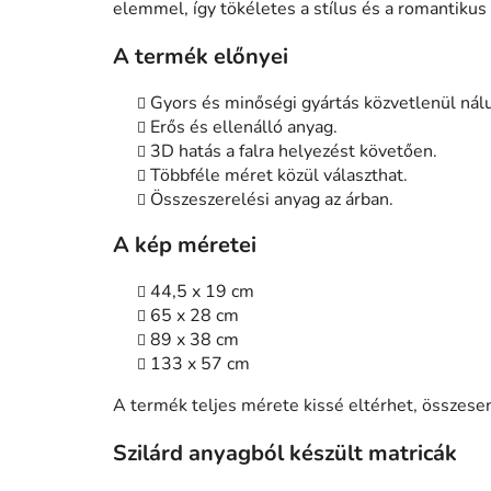
elemmel, így tökéletes a stílus és a romantikus
A termék előnyei
Gyors és minőségi gyártás közvetlenül nál
Erős és ellenálló anyag.
3D hatás a falra helyezést követően.
Többféle méret közül választhat.
Összeszerelési anyag az árban.
A kép méretei
44,5 x 19 cm
65 x 28 cm
89 x 38 cm
133 x 57 cm
A termék teljes mérete kissé eltérhet, össze
Szilárd anyagból készült matricák