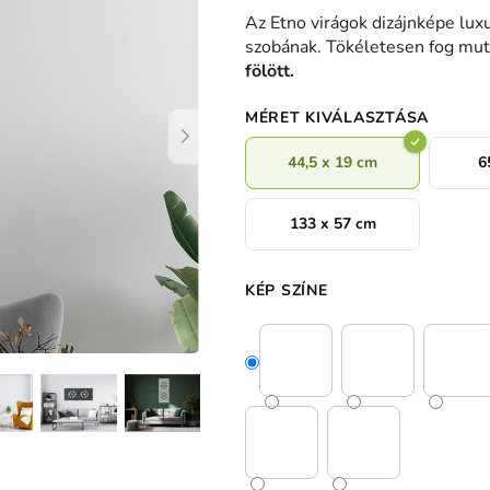
termék
Az Etno virágok dizájnképe luxu
átlagos
szobának. Tökéletesen fog muta
értékelése
fölött.
5-
ből
MÉRET KIVÁLASZTÁSA
0,0
csillag.
44,5 x 19 cm
6
133 x 57 cm
KÉP SZÍNE