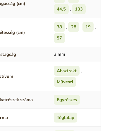
gasság (cm)
44,5
,
133
38
,
28
,
19
,
élesség (cm)
57
stagság
3 mm
Absztrakt
,
otívum
Művészi
katrészek száma
Egyrészes
orma
Téglalap