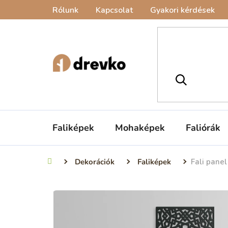
Ugrás
Rólunk
Kapcsolat
Gyakori kérdések
a
fő
tartalomhoz
Faliképek
Mohaképek
Faliórák
Dekorációk
Faliképek
Fali panel
Kezdőlap