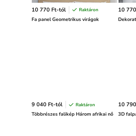
10 770 Ft-tól
10 770
Raktáron
Fa panel Geometrikus virágok
Dekorat
9 040 Ft-tól
10 790
Raktáron
Többrészes falikép Három afrikai nő
3D fal