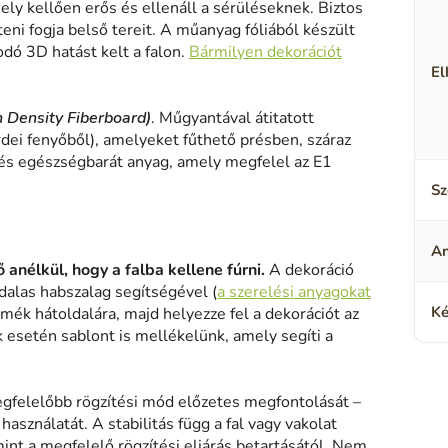
ely kellően erős és ellenáll a sérüléseknek. Biztos
eni fogja belső tereit. A műanyag fóliából készült
odó 3D hatást kelt a falon.
Bármilyen dekorációt
El
h Density Fiberboard)
. Műgyantával átitatott
rdei fenyőből), amelyeket fűthető présben, száraz
és egészségbarát anyag, amely megfelel az E1
Sz
A
 anélkül, hogy a falba kellene fúrni.
A dekoráció
alas habszalag segítségével (
a szerelési anyagokat
Ké
rmék hátoldalára, majd helyezze fel a dekorációt az
k esetén sablont is mellékelünk, amely segíti a
gfelelőbb rögzítési mód előzetes megfontolását –
asználatát. A stabilitás függ a fal vagy vakolat
mint a megfelelő rögzítési eljárás betartásától. Nem