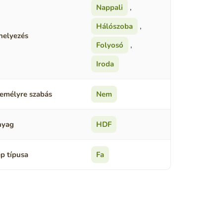
Nappali
,
Hálószoba
,
helyezés
Folyosó
,
Iroda
emélyre szabás
Nem
nyag
HDF
p típusa
Fa