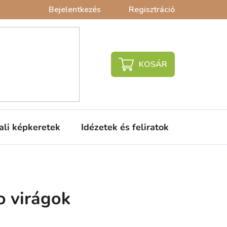
Bejelentkezés
Regisztráció
KOSÁR
ali képkeretek
Idézetek és feliratok
Babaágy
o virágok