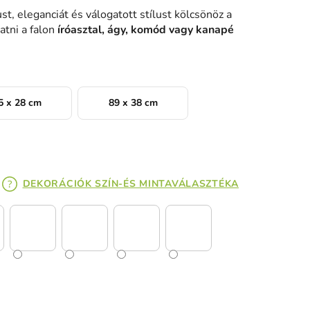
st, eleganciát és válogatott stílust kölcsönöz a
tni a falon
íróasztal, ágy, komód vagy kanapé
5 x 28 cm
89 x 38 cm
DEKORÁCIÓK SZÍN-ÉS MINTAVÁLASZTÉKA