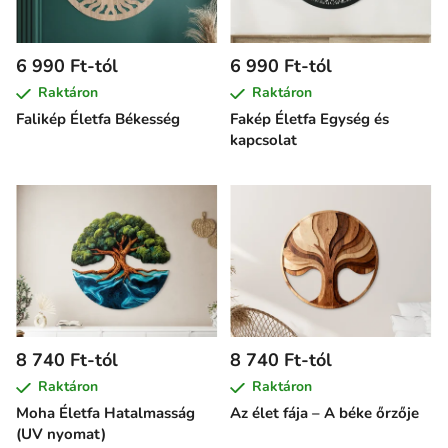
6 990 Ft-tól
6 990 Ft-tól
Raktáron
Raktáron
Falikép Életfa Békesség
Fakép Életfa Egység és
kapcsolat
8 740 Ft-tól
8 740 Ft-tól
Raktáron
Raktáron
Moha Életfa Hatalmasság
Az élet fája – A béke őrzője
(UV nyomat)