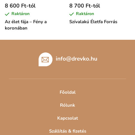
8 600 Ft-tól
8 700 Ft-tól
Raktáron
Raktáron
Az élet fája – Fény a
Szívalakú Életfa Forrás
koronában
L
á
b
info
@
drevko.hu
l
é
c
Főoldal
Rólunk
Kapcsolat
Szállítás & fizetés