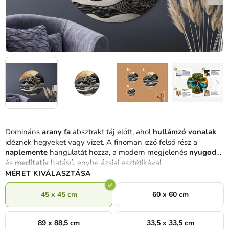
Domináns
arany fa
absztrakt táj előtt, ahol
hullámzó vonalak
idéznek hegyeket vagy vizet. A finoman izzó felső rész a
naplemente
hangulatát hozza, a modern megjelenés
nyugodt
és
meditatív
hatású, enyhe ázsiai esztétikával.
MÉRET KIVÁLASZTÁSA
45 x 45 cm
60 x 60 cm
89 x 88,5 cm
33,5 x 33,5 cm