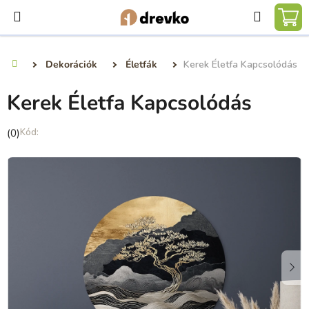
Ugrás
Keresé
a
KO
fő
tartalomhoz
Dekorációk
Életfák
Kerek Életfa Kapcsolódás
Kezdőlap
Kerek Életfa Kapcsolódás
A
(0)
termék
átlagos
értékelése
5-
ből
0,0
csillag.