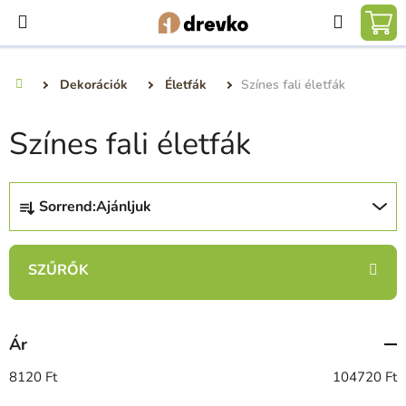
Ugrás
Keresé
a
KO
fő
tartalomhoz
Dekorációk
Életfák
Színes fali életfák
Kezdőlap
Színes fali életfák
T
Sorrend:
Ajánljuk
e
r
m
é
k
e
Ár
k
r
8120
Ft
104720
Ft
e