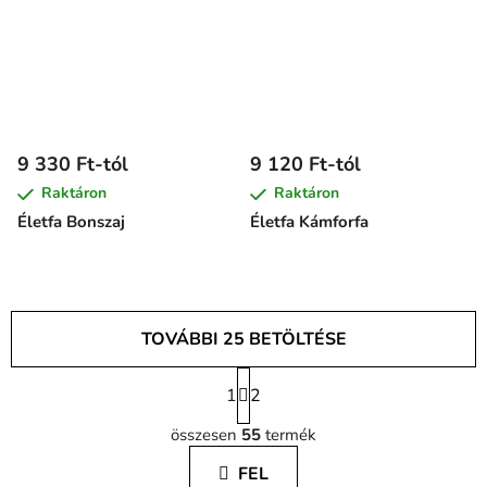
9 330 Ft-tól
9 120 Ft-tól
Raktáron
Raktáron
Életfa Bonszaj
Életfa Kámforfa
TOVÁBBI 25 BETÖLTÉSE
L
1
a
2
L
p
összesen
55
termék
o
i
z
s
FEL
á