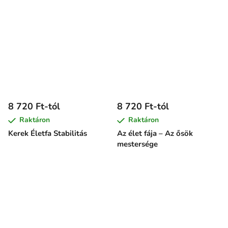
8 720 Ft-tól
8 720 Ft-tól
Raktáron
Raktáron
Kerek Életfa Stabilitás
Az élet fája – Az ősök
mestersége