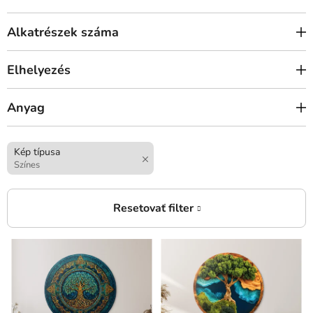
Alkatrészek száma
Elhelyezés
Anyag
Kép típusa
Színes
T
e
r
m