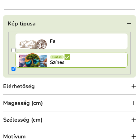
n
d
e
Kép típusa
z
é
s
e
Elérhetőség
Magasság (cm)
Szélesség (cm)
Motívum