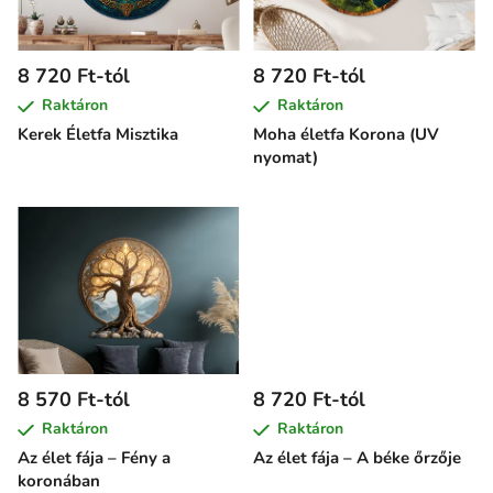
é
k
e
8 720 Ft-tól
8 720 Ft-tól
k
Raktáron
Raktáron
l
Kerek Életfa Misztika
Moha életfa Korona (UV
i
nyomat)
s
t
á
j
a
8 570 Ft-tól
8 720 Ft-tól
Raktáron
Raktáron
Az élet fája – Fény a
Az élet fája – A béke őrzője
koronában