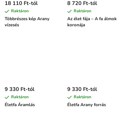
18 110 Ft-tól
8 720 Ft-tól
Raktáron
Raktáron
Többrészes kép Arany
Az élet fája – A fa álmok
vízesés
koronája
9 330 Ft-tól
9 330 Ft-tól
Raktáron
Raktáron
Életfa Áramlás
Életfa Arany forrás