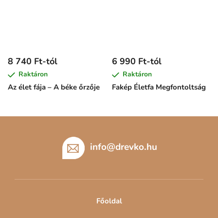
8 740 Ft-tól
6 990 Ft-tól
Raktáron
Raktáron
Az élet fája – A béke őrzője
Fakép Életfa Megfontoltság
L
á
b
info
@
drevko.hu
l
é
c
Főoldal