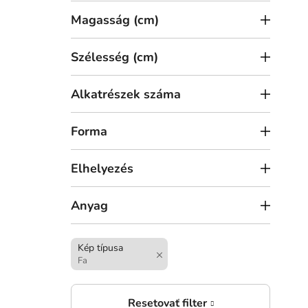
a
Magasság (cm)
Szélesség (cm)
Alkatrészek száma
7 53
Forma
3-ré
Háro
Elhelyezés
Anyag
Kép típusa
Fa