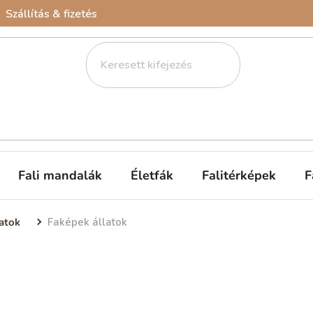
Szállítás & fizetés
Fali mandalák
Életfák
Falitérképek
F
atok
Faképek állatok