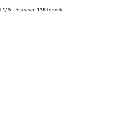
l
1
/
5
- összesen
138
termék
360 Ft-tól
11 760 Ft-tól
Raktáron
Raktár
ekoráció Vadlibák
3 részes fakép Csicsergő 