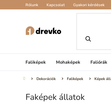
Ugrás
Rólunk
Kapcsolat
Gyakori kérdések
a
fő
tartalomhoz
Faliképek
Mohaképek
Faliórák
Dekorációk
Faliképek
Képek áll
Kezdőlap
Faképek állatok
O