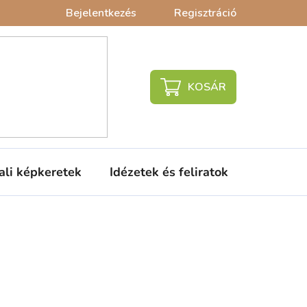
Bejelentkezés
Regisztráció
KOSÁR
ali képkeretek
Idézetek és feliratok
Babaágy