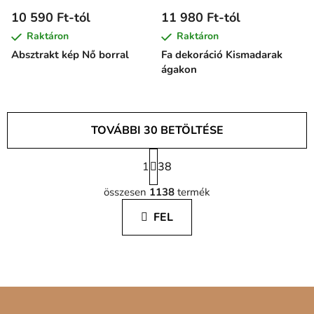
10 590 Ft-tól
11 980 Ft-tól
Raktáron
Raktáron
Absztrakt kép Nő borral
Fa dekoráció Kismadarak
ágakon
TOVÁBBI 30 BETÖLTÉSE
L
1
a
38
L
p
összesen
1138
termék
o
i
z
s
FEL
á
t
s
a
i
r
á
L
n
á