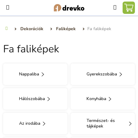
Ugrás
Keresé
a
KO
fő
tartalomhoz
Dekorációk
Faliképek
Fa faliképek
Kezdőlap
Fa faliképek
Nappaliba
Gyerekszobába
Hálószobába
Konyhába
Természet- és
Az irodába
tájképek