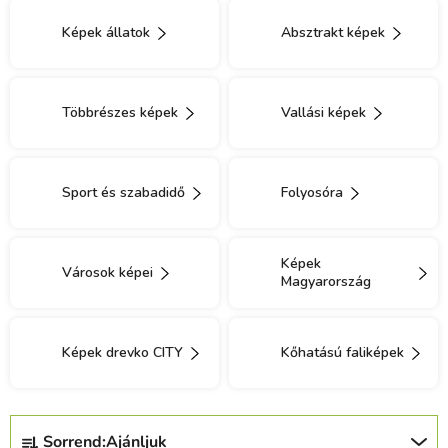
Képek állatok
Absztrakt képek
Többrészes képek
Vallási képek
Sport és szabadidő
Folyosóra
Képek
Városok képei
Magyarország
Képek drevko CITY
Kőhatású faliképek
T
Sorrend:
Ajánljuk