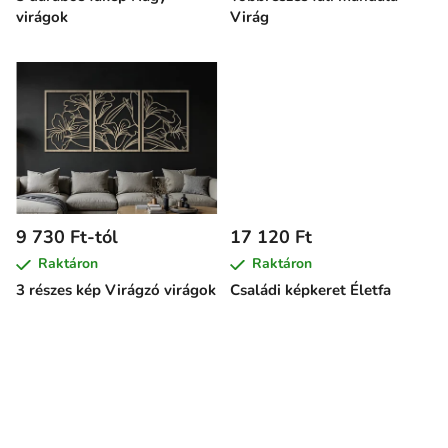
i
virágok
Virág
s
t
á
j
a
9 730 Ft-tól
17 120 Ft
Raktáron
Raktáron
3 részes kép Virágzó virágok
Családi képkeret Életfa