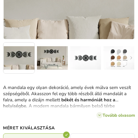
A mandala egy olyan dekoráció, amely évek múlva sem veszít
szépségéből. Akasszon fel egy több részből álló mandalát a
falra, amely a dizájn mellett
békét és harmóniát hoz a
helyiségbe.
A modern mandala bármilyen belső térbe
illeszkedik. Nemcsak képként fog működni a falon, hanem
Tovább olvasom
pszichológiai eszközként is.
MÉRET KIVÁLASZTÁSA