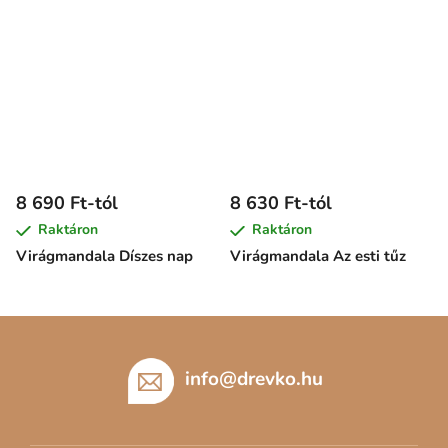
8 690 Ft-tól
8 630 Ft-tól
Raktáron
Raktáron
Virágmandala Díszes nap
Virágmandala Az esti tűz
L
á
b
info
@
drevko.hu
l
é