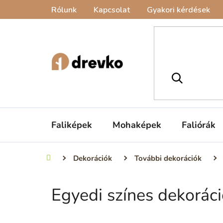
Ugrás
Rólunk
Kapcsolat
Gyakori kérdések
a
fő
tartalomhoz
Faliképek
Mohaképek
Faliórák
Dekorációk
További dekorációk
Kezdőlap
Egyedi színes dekorác
O