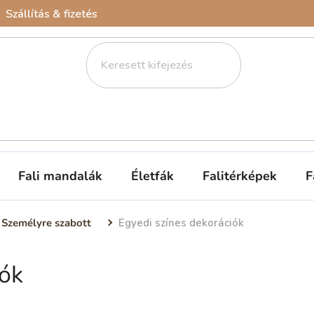
Szállítás & fizetés
Fali mandalák
Életfák
Falitérképek
F
Személyre szabott
Egyedi színes dekorációk
iók