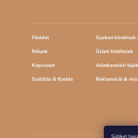
Főoldal
Gyakori kérdések 
Rólunk
Üzleti feltételek
Kapcsolat
Adatkezelési tájé
Szállítás & fizetés
Reklamáció & vis
Sütiket has