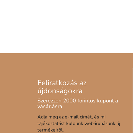
Adja meg az e-mail címét, és mi
tájékoztatást küldünk webáruházunk új
termékeiről.