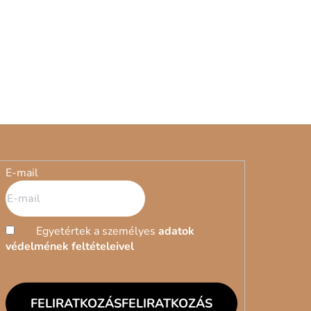
E-mail
Egyetértek a személyes
adatok
védelmének feltételeivel
FELIRATKOZÁS