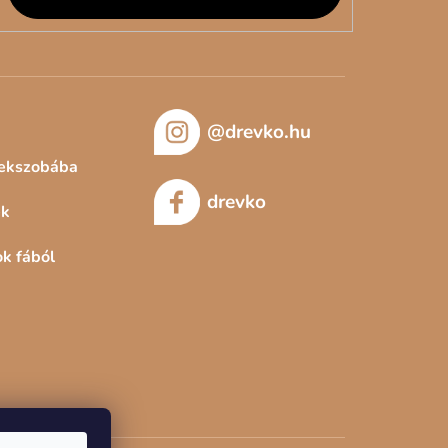
@drevko.hu
rekszobába
drevko
ek
ok fából