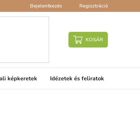
Bejelentkezés
Regisztráció
KOSÁR
ali képkeretek
Idézetek és feliratok
Babaágy