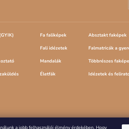
(GYIK)
Fa faliképek
Absztakt faképek
Fali idézetek
Falmatricák a gye
koztató
Mandalák
Többrészes fakép
szaküldés
Életfák
Idézetek és felirat
ználunk a jobb felhasználói élmény érdekében.
Hogy