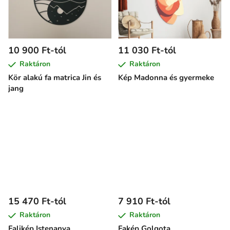
10 900 Ft-tól
11 030 Ft-tól
Raktáron
Raktáron
Kör alakú fa matrica Jin és
Kép Madonna és gyermeke
jang
15 470 Ft-tól
7 910 Ft-tól
Raktáron
Raktáron
Falikép Istenanya
Fakép Golgota