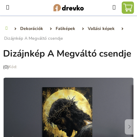
Ugrás
Keresé
a
KO
fő
tartalomhoz
Dekorációk
Faliképek
Vallási képek
Kezdőlap
Dizájnkép A Megváltó csendje
Dizájnkép A Megváltó csendje
A
(0)
termék
átlagos
értékelése
5-
ből
0,0
csillag.