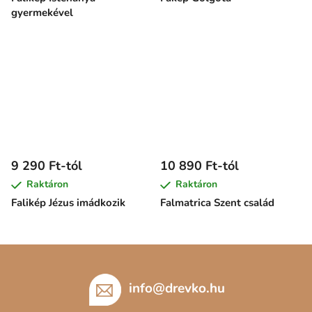
gyermekével
9 290 Ft-tól
10 890 Ft-tól
Raktáron
Raktáron
Falikép Jézus imádkozik
Falmatrica Szent család
L
á
b
info
@
drevko.hu
l