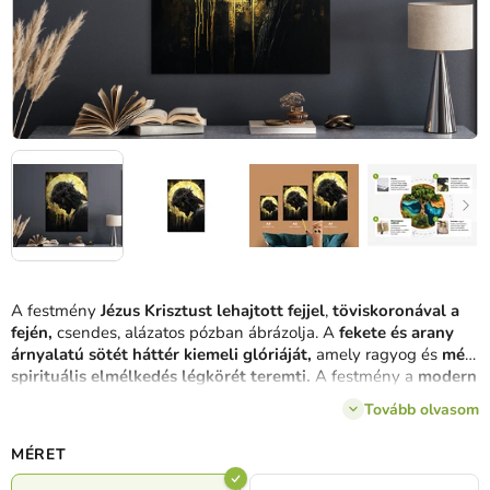
A festmény
Jézus Krisztust lehajtott fejjel
,
töviskoronával a
fején,
csendes, alázatos pózban ábrázolja. A
fekete és arany
árnyalatú sötét háttér kiemeli glóriáját,
amely ragyog és
mély
spirituális elmélkedés légkörét teremti.
A festmény a
modern
dizájnt
spirituális szimbolikával
ötvözi, így ideális egy erős
Tovább olvasom
hitet közvetítő enteriőrbe
MÉRET