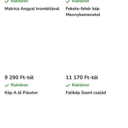
Raktáron
Raktáron
Matrica Angyal trombitával
Fekete-fehér kép
Mennybemenetel
9 290 Ft-tól
11 170 Ft-tól
Raktáron
Raktáron
Kép A Jó Pásztor
Falikép Szent család