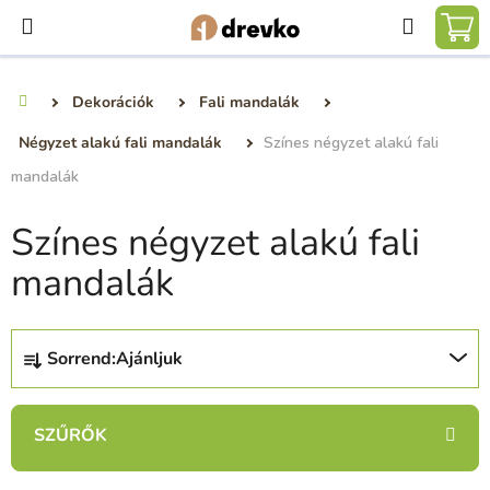
Ugrás
Keresé
a
KO
fő
tartalomhoz
Dekorációk
Fali mandalák
Kezdőlap
Négyzet alakú fali mandalák
Színes négyzet alakú fali
mandalák
Színes négyzet alakú fali
mandalák
T
Sorrend:
Ajánljuk
e
r
m
é
k