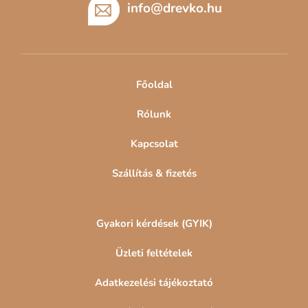
r
b
info
@
drevko.hu
á
l
n
é
y
c
í
t
Főoldal
á
s
Rólunk
e
l
Kapcsolat
e
m
Szállítás & fizetés
e
i
Gyakori kérdések (GYIK)
Üzleti feltételek
Adatkezelési tájékoztató