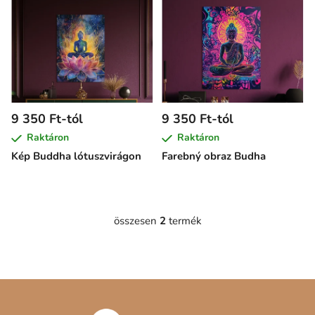
e
r
m
é
k
e
9 350 Ft-tól
9 350 Ft-tól
k
Raktáron
Raktáron
l
Kép Buddha lótuszvirágon
Farebný obraz Budha
i
s
t
á
összesen
2
termék
L
j
i
a
s
t
L
a
á
i