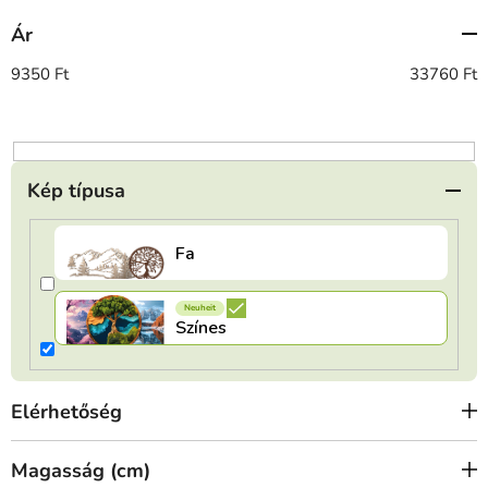
e
Ár
k
r
9350
Ft
33760
Ft
e
n
d
e
Kép típusa
z
é
s
e
Elérhetőség
Magasság (cm)