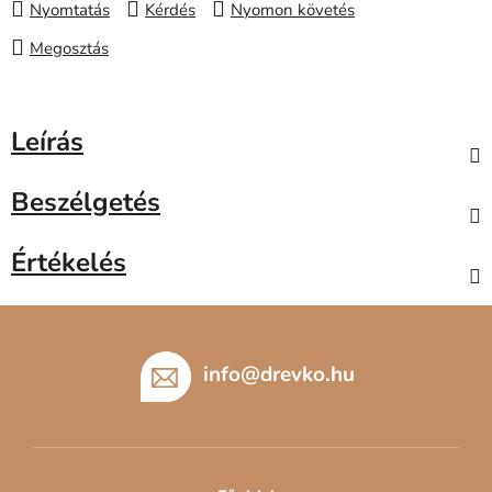
Nyomtatás
Kérdés
Nyomon követés
Megosztás
Leírás
Beszélgetés
Értékelés
L
á
b
info
@
drevko.hu
l
é
c