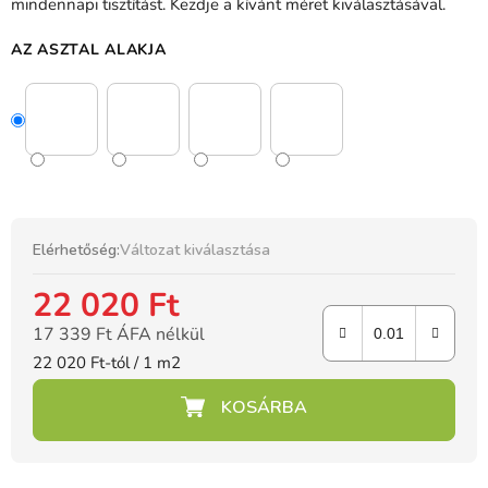
mindennapi tisztítást. Kezdje a kívánt méret kiválasztásával.
AZ ASZTAL ALAKJA
Elérhetőség:
Változat kiválasztása
22 020 Ft
17 339 Ft ÁFA nélkül
Egységár:
22 020 Ft-tól / 1 m2