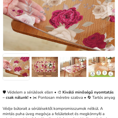
🛡️ Védelem a sérülések ellen • 🎨
Kiváló minőségű nyomtatás
– csak nálunk! •
✂️ Pontosan méretre szabva • 🔄 Tartós anyag
Védje bútorait a sérülésektől kompromisszumok nélkül. A
mintás puha üveg megóvja a felületeket és megkönnyíti a