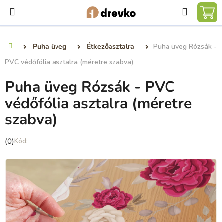
Ugrás
Keresé
a
KO
fő
tartalomhoz
Puha üveg
Étkezőasztalra
Puha üveg Rózsák -
Kezdőlap
PVC védőfólia asztalra (méretre szabva)
Puha üveg Rózsák - PVC
védőfólia asztalra (méretre
szabva)
A
(0)
termék
átlagos
értékelése
5-
ből
0,0
csillag.