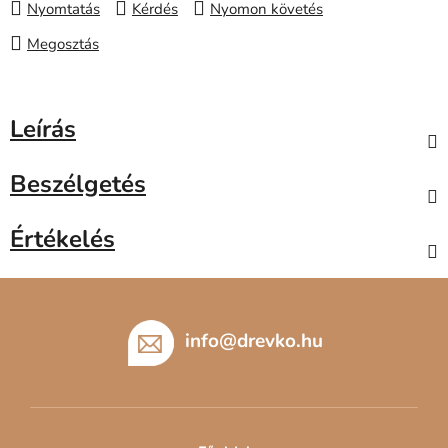
Nyomtatás
Kérdés
Nyomon követés
Megosztás
Leírás
Beszélgetés
Értékelés
L
á
b
info
@
drevko.hu
l
é
c