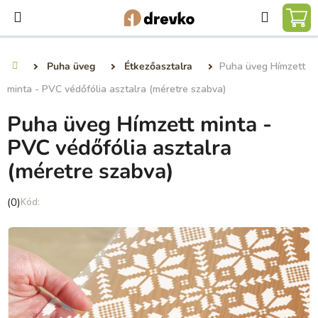
Ugrás
Keresé
a
KO
fő
tartalomhoz
Puha üveg
Étkezőasztalra
Puha üveg Hímzett
Kezdőlap
minta - PVC védőfólia asztalra (méretre szabva)
Puha üveg Hímzett minta -
PVC védőfólia asztalra
(méretre szabva)
A
(0)
termék
átlagos
értékelése
5-
ből
0,0
csillag.