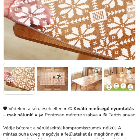
🛡️ Védelem a sérülések ellen • 🎨
Kiváló minőségű nyomtatás
– csak nálunk! •
✂️ Pontosan méretre szabva • 🔄 Tartós anyag
Védje bútorait a sérülésektől kompromisszumok nélkül. A
mintás puha üveg megóvja a felületeket és megkönnyíti a