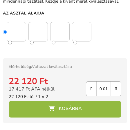
mindennapi tisztítást. Kezdje a kívánt méret kiválasztásával.
AZ ASZTAL ALAKJA
Elérhetőség:
Változat kiválasztása
22 120 Ft
17 417 Ft ÁFA nélkül
Egységár:
22 120 Ft-tól / 1 m2