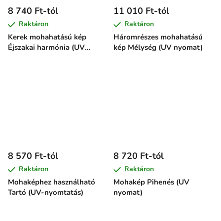
8 740 Ft-tól
11 010 Ft-tól
Raktáron
Raktáron
Kerek mohahatású kép
Háromrészes mohahatású
Éjszakai harmónia (UV
kép Mélység (UV nyomat)
nyomat)
8 570 Ft-tól
8 720 Ft-tól
Raktáron
Raktáron
Mohaképhez használható
Mohakép Pihenés (UV
Tartó (UV-nyomtatás)
nyomat)