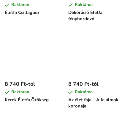
Raktáron
Raktáron
Életfa Csillagpor
Dekoráció Életfa
fényhordozó
8 740 Ft-tól
8 740 Ft-tól
Raktáron
Raktáron
Kerek Életfa Örökség
Az élet fája – A fa álmok
koronája