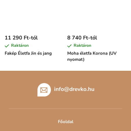
11 290 Ft-tól
8 740 Ft-tól
Raktáron
Raktáron
Fakép Életfa Jin és jang
Moha életfa Korona (UV
nyomat)
L
á
b
info
@
drevko.hu
l
é
c
Főoldal