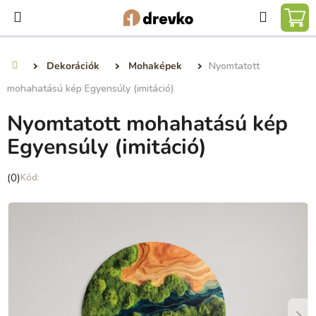
Ugrás
Keresé
a
KO
fő
tartalomhoz
Dekorációk
Mohaképek
Nyomtatott
Kezdőlap
mohahatású kép Egyensúly (imitáció)
Nyomtatott mohahatású kép
Egyensúly (imitáció)
A
(0)
termék
átlagos
értékelése
5-
ből
0,0
csillag.