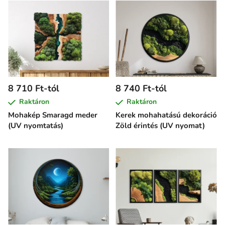
8 710 Ft-tól
8 740 Ft-tól
Raktáron
Raktáron
Mohakép Smaragd meder
Kerek mohahatású dekoráció
(UV nyomtatás)
Zöld érintés (UV nyomat)