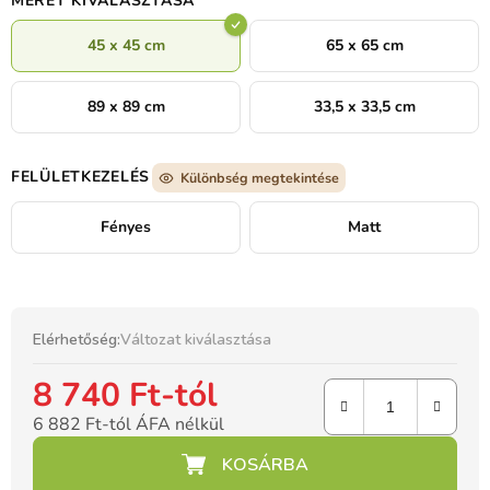
MÉRET KIVÁLASZTÁSA
45 x 45 cm
65 x 65 cm
89 x 89 cm
33,5 x 33,5 cm
FELÜLETKEZELÉS
Különbség megtekintése
Fényes
Matt
Elérhetőség:
Változat kiválasztása
8 740 Ft
-tól
6 882 Ft
-tól ÁFA nélkül
Egységár: