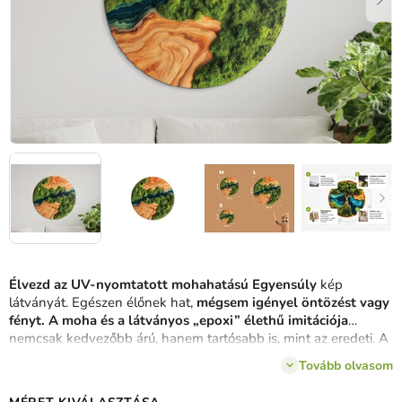
Élvezd az UV-nyomtatott mohahatású Egyensúly
kép
látványát. Egészen élőnek hat,
mégsem igényel öntözést vagy
fényt.
A moha és a látványos „epoxi” élethű imitációja
nemcsak kedvezőbb árú, hanem tartósabb is, mint az eredeti. A
tér hosszú élettartamúm stílusos dizájnelemmel gazdagodik,
Tovább olvasom
amellyel nem kell sokat törődni. Modern otthonba vagy irodába
ideális.