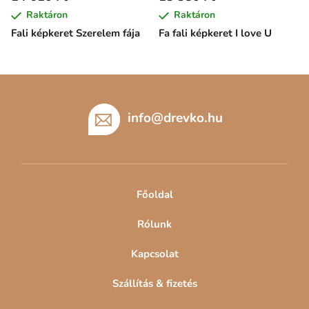
Raktáron
Raktáron
Fali képkeret Szerelem fája
Fa fali képkeret I love U
L
á
b
info
@
drevko.hu
l
é
c
Főoldal
Rólunk
Kapcsolat
Szállítás & fizetés