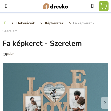
Ugrás
Keresé
a
KO
fő
tartalomhoz
Dekorációk
Képkeretek
Fa képkeret -
Kezdőlap
Szerelem
Fa képkeret - Szerelem
A
(0)
termék
átlagos
értékelése
5-
ből
0,0
csillag.