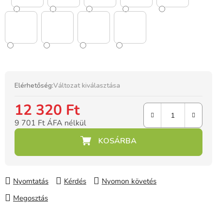
Elérhetőség:
Változat kiválasztása
12 320 Ft
9 701 Ft ÁFA nélkül
Egységár:
Nyomtatás
Kérdés
Nyomon követés
Megosztás