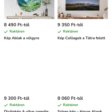
8 490 Ft-tól
9 350 Ft-tól
Raktáron
Raktáron
Kép Ablak a völgyre
Kép Csillagok a Tátra felett
9 300 Ft-tól
8 060 Ft-tól
Raktáron
Raktáron
Dizájnkép A vihar csendje
Színes kép – Havas Alpok