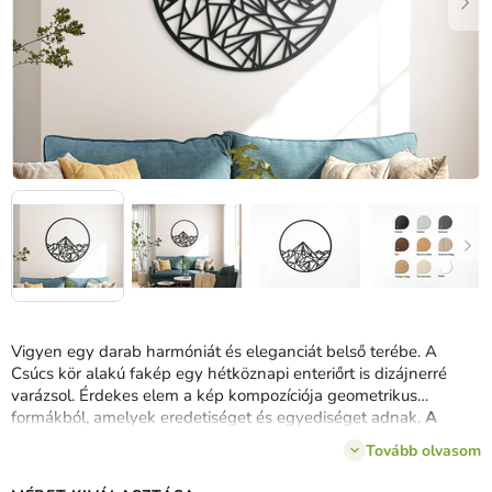
Vigyen egy darab harmóniát és eleganciát belső terébe. A
Csúcs kör alakú fakép egy hétköznapi enteriőrt is dizájnerré
varázsol. Érdekes elem a kép kompozíciója geometrikus
formákból, amelyek eredetiséget és egyediséget adnak.
A
képet gyorsan és biztonságosan szállítjuk.
Tovább olvasom