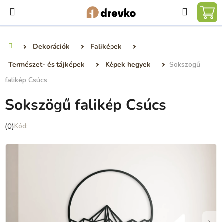
Ugrás
Keresé
a
KO
fő
tartalomhoz
Dekorációk
Faliképek
Kezdőlap
Természet- és tájképek
Képek hegyek
Sokszögű
falikép Csúcs
Sokszögű falikép Csúcs
A
(0)
termék
átlagos
értékelése
5-
ből
0,0
csillag.