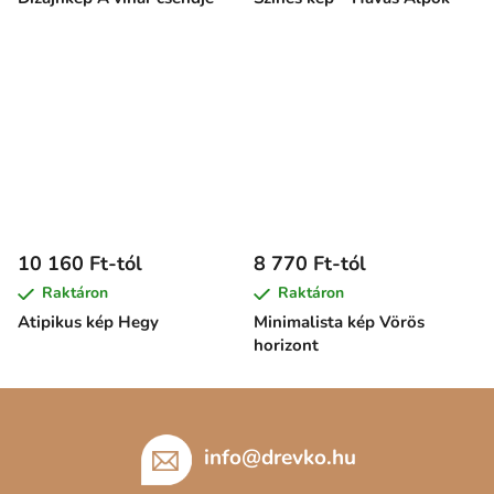
10 160 Ft-tól
8 770 Ft-tól
Raktáron
Raktáron
Atipikus kép Hegy
Minimalista kép Vörös
horizont
L
á
b
info
@
drevko.hu
l