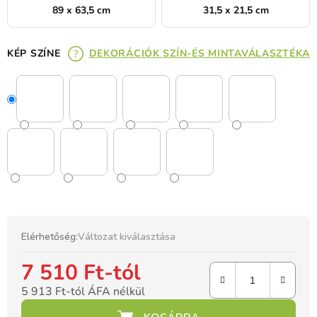
89 x 63,5 cm
31,5 x 21,5 cm
KÉP SZÍNE
DEKORÁCIÓK SZÍN-ÉS MINTAVÁLASZTÉKA
Elérhetőség:
Változat kiválasztása
7 510 Ft
-tól
5 913 Ft
-tól ÁFA nélkül
Egységár: