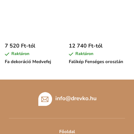
7 520 Ft-tól
12 740 Ft-tól
Raktáron
Raktáron
Fa dekoráció Medvefej
Falikép Fenséges oroszlán
L
á
b
info
@
drevko.hu
l
é
c
Főoldal