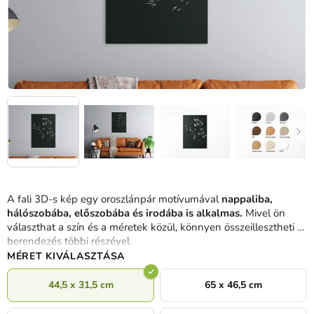
A fali 3D-s kép egy oroszlánpár motívumával
nappaliba,
hálószobába, előszobába és irodába is alkalmas.
Mivel ön
választhat a szín és a méretek közül, könnyen összeillesztheti a
berendezés többi részével.
MÉRET KIVÁLASZTÁSA
44,5 x 31,5 cm
65 x 46,5 cm