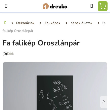
Ugrás
Keresé
a
KO
fő
tartalomhoz
Dekorációk
Faliképek
Képek állatok
Fa
Kezdőlap
falikép Oroszlánpár
Fa falikép Oroszlánpár
A
(0)
termék
átlagos
értékelése
5-
ből
0,0
csillag.