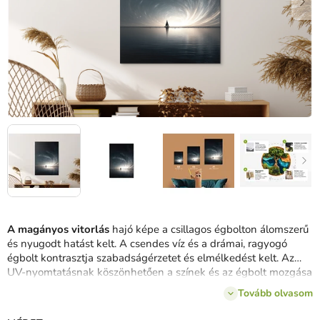
A magányos vitorlás
hajó képe a csillagos égbolton álomszerű
és nyugodt hatást kelt. A csendes víz és a drámai, ragyogó
égbolt kontrasztja szabadságérzetet és elmélkedést kelt. Az
UV-nyomtatásnak köszönhetően a színek és az égbolt mozgása
is kiemelkedik, így a kép különösen hálószobákba vagy
Tovább olvasom
nappalikba illik, ahol a költői motívumok kedvelői laknak.