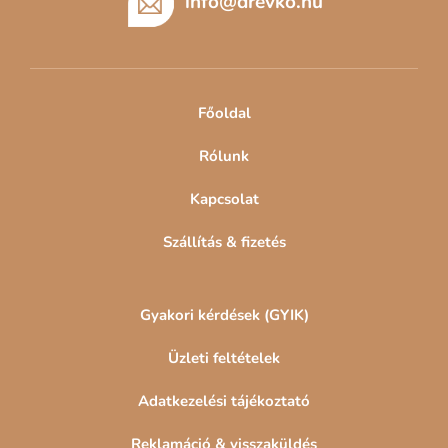
b
info
@
drevko.hu
l
é
c
Főoldal
Rólunk
Kapcsolat
Szállítás & fizetés
Gyakori kérdések (GYIK)
Üzleti feltételek
Adatkezelési tájékoztató
Reklamáció & visszaküldés