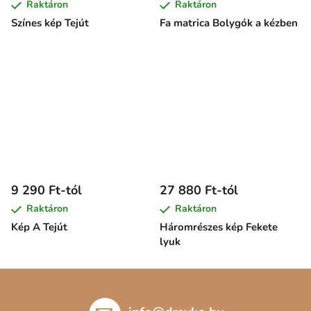
Raktáron
Raktáron
Színes kép Tejút
Fa matrica Bolygók a kézben
9 290 Ft-tól
27 880 Ft-tól
Raktáron
Raktáron
Kép A Tejút
Háromrészes kép Fekete
lyuk
L
á