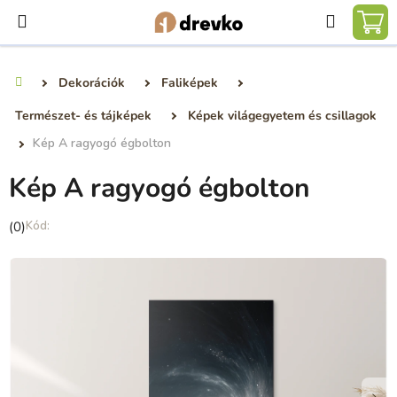
Ugrás
Keresé
a
KO
fő
tartalomhoz
Dekorációk
Faliképek
Kezdőlap
Természet- és tájképek
Képek világegyetem és csillagok
Kép A ragyogó égbolton
Kép A ragyogó égbolton
A
(0)
termék
átlagos
értékelése
5-
ből
0,0
csillag.