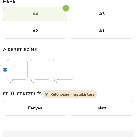
MÉRET
A4
A3
A2
A1
A KERET SZÍNE
FELÜLETKEZELÉS
Különbség megtekintése
Fényes
Matt