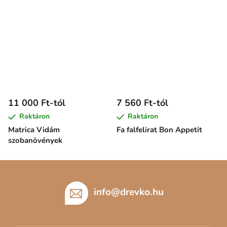
11 000 Ft-tól
7 560 Ft-tól
Raktáron
Raktáron
Matrica Vidám
Fa falfelirat Bon Appetit
szobanövények
L
á
b
info
@
drevko.hu
l
é