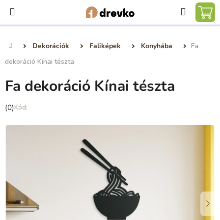
Ugrás
Keresé
a
KO
fő
tartalomhoz
Dekorációk
Faliképek
Konyhába
Fa
Kezdőlap
dekoráció Kínai tészta
Fa dekoráció Kínai tészta
A
(0)
termék
átlagos
értékelése
5-
ből
0,0
csillag.