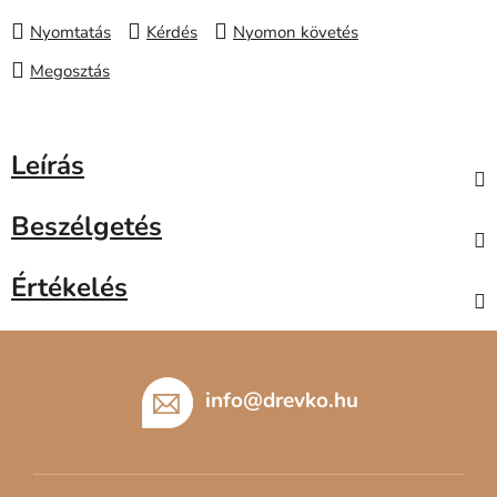
Nyomtatás
Kérdés
Nyomon követés
Megosztás
Leírás
Beszélgetés
Értékelés
L
á
b
info
@
drevko.hu
l
é
c