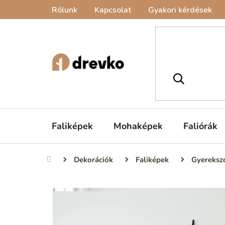
Ugrás
Rólunk
Kapcsolat
Gyakori kérdések
a
fő
tartalomhoz
Faliképek
Mohaképek
Faliórák
Dekorációk
Faliképek
Gyereksz
Kezdőlap