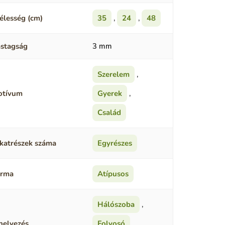
élesség (cm)
35
,
24
,
48
stagság
3 mm
Szerelem
,
otívum
Gyerek
,
Család
katrészek száma
Egyrészes
orma
Atípusos
Hálószoba
,
helyezés
Folyosó
,