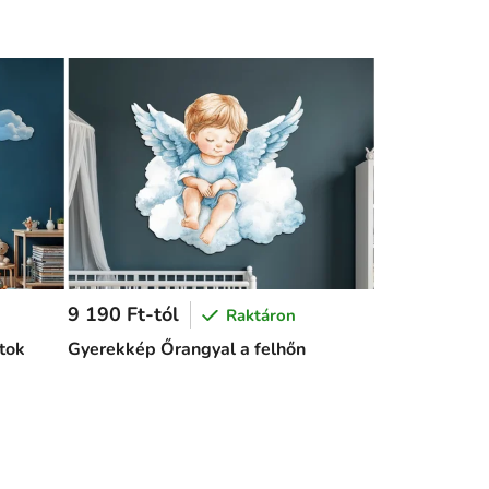
9 190 Ft-tól
Raktáron
tok
Gyerekkép Őrangyal a felhőn