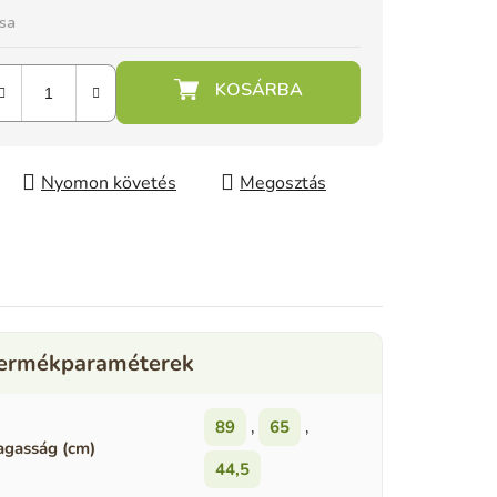
ása
Nyomon követés
Megosztás
89
,
65
,
gasság (cm)
44,5