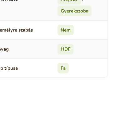
Gyerekszoba
emélyre szabás
Nem
nyag
HDF
p típusa
Fa