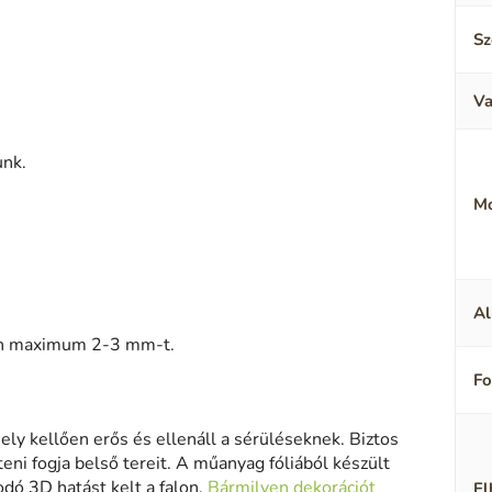
Sz
Va
unk.
M
Al
sen maximum 2-3 mm-t.
F
ely kellően erős és ellenáll a sérüléseknek. Biztos
eni fogja belső tereit. A műanyag fóliából készült
odó 3D hatást kelt a falon.
Bármilyen dekorációt
El