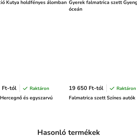
ió Kutya holdfényes álomban
Gyerek falmatrica szett Gyen
óceán
 Ft-tól
19 650 Ft-tól
Raktáron
Raktáron
 Hercegnő és egyszarvú
Falmatrica szett Színes autók
Hasonló termékek