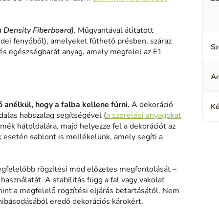
h Density Fiberboard)
. Műgyantával átitatott
rdei fenyőből), amelyeket fűthető présben, száraz
Sz
és egészségbarát anyag, amely megfelel az E1
A
 anélkül, hogy a falba kellene fúrni.
A dekoráció
Ké
alas habszalag segítségével (
a szerelési anyagokat
rmék hátoldalára, majd helyezze fel a dekorációt az
k esetén sablont is mellékelünk, amely segíti a
gfelelőbb rögzítési mód előzetes megfontolását –
asználatát. A stabilitás függ a fal vagy vakolat
mint a megfelelő rögzítési eljárás betartásától. Nem
hibásodásából eredő dekorációs károkért.