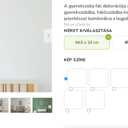
termék
A gyerekszoba fali dekorációja
átlagos
gyerekszobába, hálószobába és 
értékelése
jelentéssel kombinálva a legjob
5-
falon tűnik ki.
ből
MÉRET KIVÁLASZTÁSA
0,0
csillag.
44,5 x 24 cm
6
KÉP SZÍNE