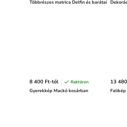
Többrészes matrica Delfin és barátai
Dekorác
8 400 Ft-tól
13 480
Raktáron
Gyerekkép Mackó kosárban
Falikép