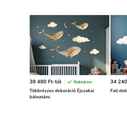
38 480 Ft-tól
34 240
Raktáron
Többrészes dekoráció Éjszakai
Fali de
bálnatánc