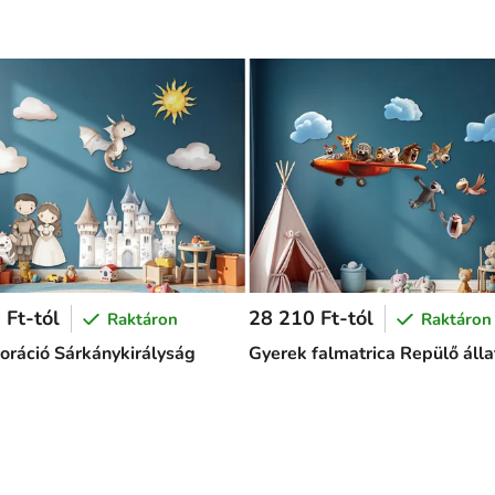
 Ft-tól
28 210 Ft-tól
Raktáron
Raktáron
koráció Sárkánykirályság
Gyerek falmatrica Repülő álla