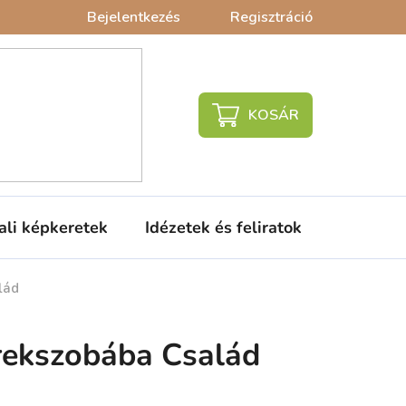
Bejelentkezés
Regisztráció
KOSÁR
ali képkeretek
Idézetek és feliratok
Babaágy
lád
rekszobába Család