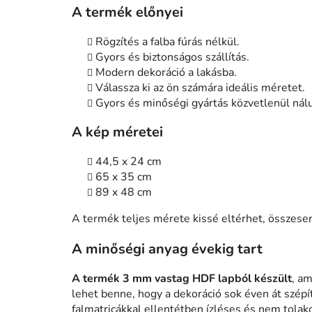
A termék előnyei
Rögzítés a falba fúrás nélkül.
Gyors és biztonságos szállítás.
Modern dekoráció a lakásba.
Válassza ki az ön számára ideális méretet.
Gyors és minőségi gyártás közvetlenül nál
A kép méretei
44,5 x 24 cm
65 x 35 cm
89 x 48 cm
A termék teljes mérete kissé eltérhet, össze
A minőségi anyag évekig tart
A termék 3 mm vastag HDF lapból készült
, am
lehet benne, hogy a dekoráció sok éven át szépít
falmatricákkal ellentétben ízléses és nem tolak