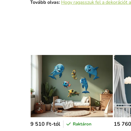
Tovább olvas:
Hogy ragasszuk fel a dekorációt a
9 510 Ft-tól
15 760
Raktáron