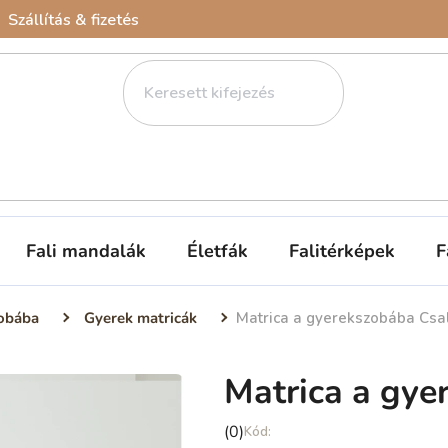
Szállítás & fizetés
Fali mandalák
Életfák
Falitérképek
F
obába
Gyerek matricák
Matrica a gyerekszobába Csa
Matrica a gye
A
(0)