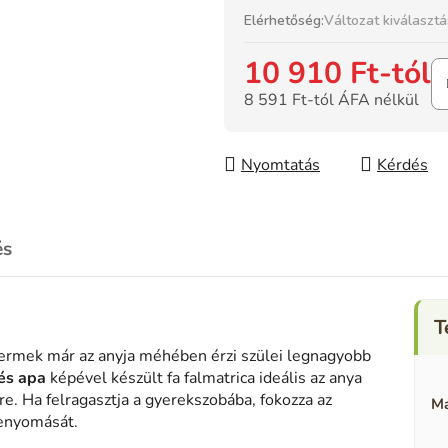
Elérhetőség:
Változat kiválaszt
10 910 Ft
-tól
8 591 Ft
-tól ÁFA nélkül
Egységár:
Nyomtatás
Kérdés
és
yermek már az anyja méhében érzi szülei legnagyobb
 és apa
képével készült fa falmatrica ideális az anya
e. Ha felragasztja a gyerekszobába, fokozza az
Ma
benyomását.