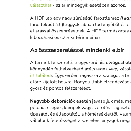
választhat
- az ár mindegyik esetében azonos.
A HDF lap egy nagy sűrűségű farostlemez
(Hig
farostokból áll (leggyakrabban lucfenyőből és e
eljárással összepréselnek. A HDF természetes 
kibocsátási osztály kritériumainak.
Az összeszereléssel mindenki elbír
A termék felszerelése egyszerű,
és elvégezhető
könnyedén felhelyezhető acélszegek vagy kétold
itt találod
). Egyszerűen ragassza a szalagot a te
előre kijelölt helyre. Bonyolultabb elrendezése
gyors és pontos felszerelést.
Nagyobb dekorációk esetén
javasoljuk más, me
például szegek, kampók vagy szerelési ragasztó h
típusától és állapotától, a hőmérséklettől, vala
vállalunk felelősséget a szerelési anyagok meg