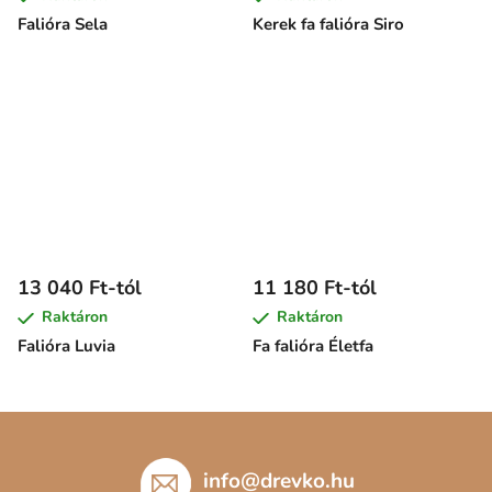
Falióra Sela
Kerek fa falióra Siro
13 040 Ft-tól
11 180 Ft-tól
Raktáron
Raktáron
Falióra Luvia
Fa falióra Életfa
L
á
b
info
@
drevko.hu