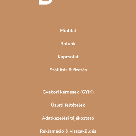
l
é
c
Főoldal
Rólunk
Kapcsolat
Szállítás & fizetés
Gyakori kérdések (GYIK)
Üzleti feltételek
Adatkezelési tájékoztató
Reklamáció & visszaküldés