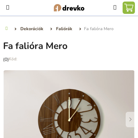
Ugrás
Keresé
a
KO
fő
tartalomhoz
Dekorációk
Faliórák
Fa falióra Mero
Kezdőlap
Fa falióra Mero
A
(0)
termék
átlagos
értékelése
5-
ből
0,0
csillag.