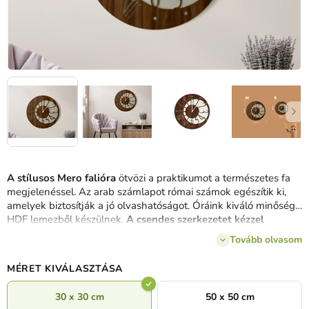
A stílusos Mero falióra
ötvözi a praktikumot a természetes fa
megjelenéssel. Az arab számlapot római számok egészítik ki,
amelyek biztosítják a jó olvashatóságot. Óráink kiváló minőségű
HDF lemezből készülnek.
A csendes szerkezetet kézzel
szereljük be
műhelyünkben, hogy ne zavarja semmilyen
Tovább olvasom
ketyegés.
MÉRET KIVÁLASZTÁSA
30 x 30 cm
50 x 50 cm