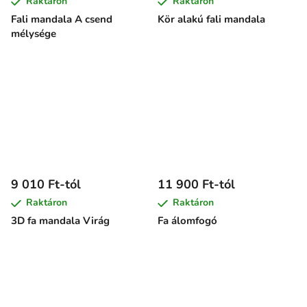
Raktáron
Raktáron
Fali mandala A csend
Kör alakú fali mandala
mélysége
9 010 Ft-tól
11 900 Ft-tól
Raktáron
Raktáron
3D fa mandala Virág
Fa álomfogó