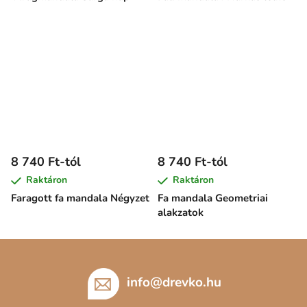
8 740 Ft-tól
8 740 Ft-tól
Raktáron
Raktáron
Faragott fa mandala Négyzet
Fa mandala Geometriai
alakzatok
L
á
b
info
@
drevko.hu
l