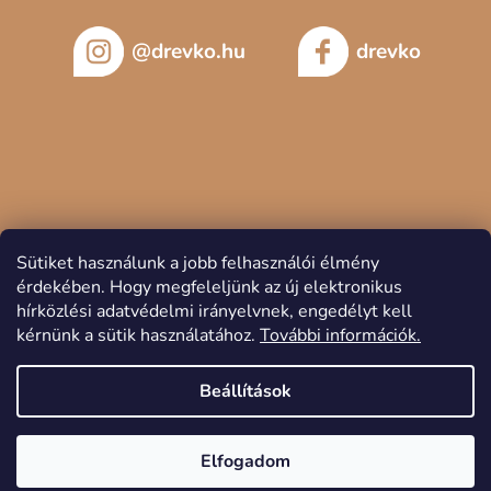
@drevko.hu
drevko
Sütiket használunk a jobb felhasználói élmény
érdekében.
Hogy megfeleljünk az új elektronikus
hírközlési adatvédelmi irányelvnek, engedélyt kell
kérnünk a sütik használatához.
További információk.
Copyright 2026
DREVKO
. Minden jog fenntartva.
Beállítások
Elfogadom
Shoptet készítette