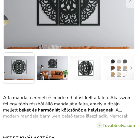
A fa mandala eredeti és modern hatást kelt a falon. Akasszon
fel egy több részből álló mandalát a falra, amely a dizájn
mellett
békét és harmóniát kölcsönöz a helyiségnek
. A
modern mandala bármilyen belső térbe illeszkedik. Nemcsak
képként fog működni a falon, hanem pszichológiai eszközként
Tovább olvasom
is.